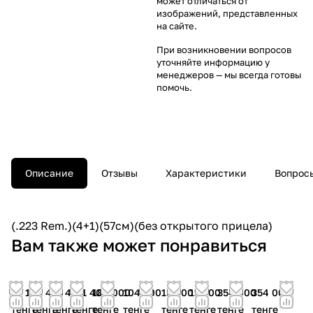
может отличаться от
изображений, представленных
на сайте.
При возникновении вопросов
уточняйте информацию у
менеджеров
— мы всегда готовы
помочь.
Описание
Отзывы
Характеристики
Вопросы
(.223 Rem.)(4+1)(57см)(без открытого прицела)
Вам также может понравиться
74 190
91 420
91 420
121 400
182 000
104 200
15 800
11 600
354 000
354 000
тенге
тенге
тенге
тенге
тенге
тенге
тенге
тенге
тенге
тенге