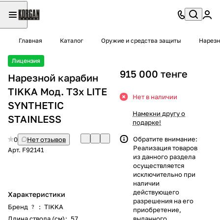
Главная
Каталог
Оружие и средства защиты
Нарезн
Лицензия
915 000 тенге
Нарезной карабин
TIKKA Мод. T3x LITE
Нет в наличии
SYNTHETIC
Намекни другу о
STAINLESS
подарке!
Обратите внимание:
0
Нет отзывов
Реализация товаров
Арт.
F92141
из данного раздела
осуществляется
исключительно при
наличии
действующего
Характеристики
разрешения на его
Бренд
:
TIKKA
?
приобретение,
Длина ствола (см)
:
57
выданного