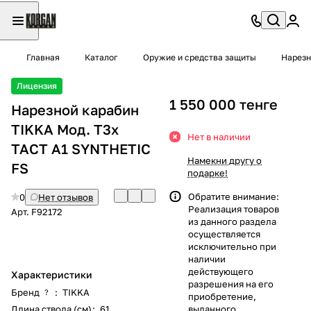
Главная
Каталог
Оружие и средства защиты
Нарезн
Лицензия
1 550 000 тенге
Нарезной карабин
TIKKA Мод. T3x
Нет в наличии
TACT A1 SYNTHETIC
Намекни другу о
FS
подарке!
Обратите внимание:
0
Нет отзывов
Реализация товаров
Арт.
F92172
из данного раздела
осуществляется
исключительно при
наличии
действующего
Характеристики
разрешения на его
Бренд
:
TIKKA
?
приобретение,
Длина ствола (см)
:
61
выданного