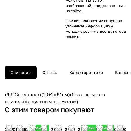
может отличаться от
изображений, представленных
на сайте.
При возникновении вопросов
уточняйте информацию у
менеджеров
— мы всегда готовы
помочь.
Описание
Отзывы
Характеристики
Вопросы
(6,5 Creedmoor)(10+1)(61см)(без открытого
прицела)(с дульным тормозом)
С этим товаром покупают
Новинка
Новинка
Новинка
3 670
1 065
1 385
1 810
2 060
2 185
2 550
1 760
1 830
1 120