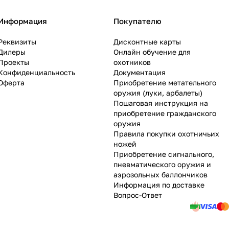
Информация
Покупателю
Реквизиты
Дисконтные карты
Дилеры
Онлайн обучение для
Проекты
охотников
Конфиденциальность
Документация
Оферта
Приобретение метательного
оружия (луки, арбалеты)
Пошаговая инструкция на
приобретение гражданского
оружия
Правила покупки охотничьих
ножей
Приобретение сигнального,
пневматического оружия и
аэрозольных баллончиков
Информация по доставке
Вопрос-Ответ