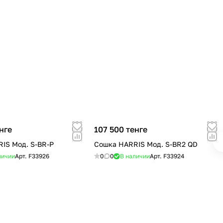
нге
107 500 тенге
IS Мод. S-BR-P
Сошка HARRIS Мод. S-BR2 QD
личии
Арт.
F33926
0
0
В наличии
Арт.
F33924