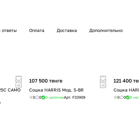
 ответы
Оплата
Доставка
Дополнительно
107 500 тенге
121 400 те
-25C CAMO
Сошка HARRIS Мод. S-BR
Сошка HARR
0
0
В наличии
Арт.
F33909
0
0
В на
7