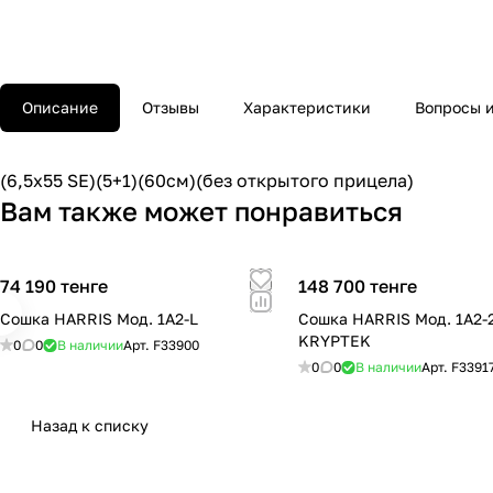
Описание
Отзывы
Характеристики
Вопросы и
(6,5x55 SE)(5+1)(60см)(без открытого прицела)
Вам также может понравиться
74 190 тенге
148 700 тенге
Сошка HARRIS Мод. 1A2-L
Сошка HARRIS Мод. 1A2
KRYPTEK
0
0
В наличии
Арт.
F33900
0
0
В наличии
Арт.
F3391
Назад к списку