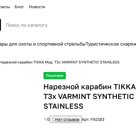
такты
Блог
Новости
ары для охоты и спортивной стрельбы
Туристическое снаря
Нарезной карабин TIKKA Мод. T3x VARMINT SYNTHETIC STAINLESS
Лицензия
Нарезной карабин TIKKA
T3x VARMINT SYNTHETIC
STAINLESS
0
Нет отзывов
Арт.
F92183