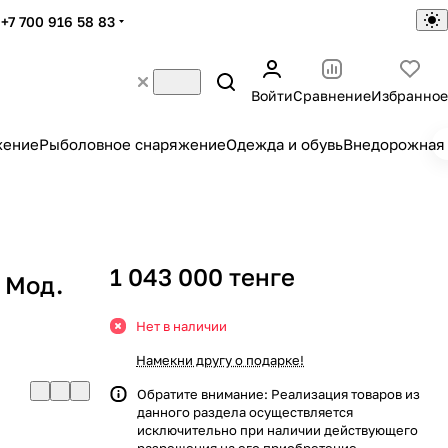
+7 700 916 58 83
Войти
Сравнение
Избранное
жение
Рыболовное снаряжение
Одежда и обувь
Внедорожная 
1 043 000 тенге
 Мод.
Нет в наличии
Намекни другу о подарке!
Обратите внимание: Реализация товаров из
данного раздела осуществляется
исключительно при наличии действующего