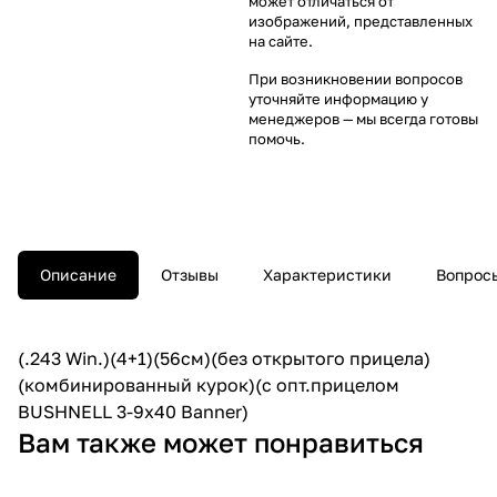
может отличаться от
изображений, представленных
на сайте.
При возникновении вопросов
уточняйте информацию у
менеджеров
— мы всегда готовы
помочь.
Описание
Отзывы
Характеристики
Вопросы
(.243 Win.)(4+1)(56cм)(без открытого прицела)
(комбинированный курок)(c опт.прицелом
BUSHNELL 3-9x40 Banner)
Вам также может понравиться