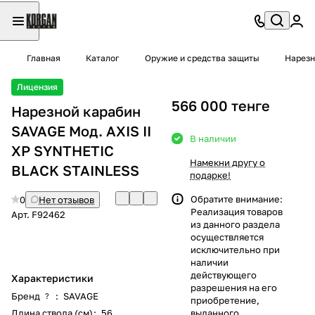
Главная
Каталог
Оружие и средства защиты
Нарезн
Лицензия
566 000 тенге
Нарезной карабин
SAVAGE Мод. AXIS II
В наличии
XP SYNTHETIC
Намекни другу о
BLACK STAINLESS
подарке!
Обратите внимание:
0
Нет отзывов
Реализация товаров
Арт.
F92462
из данного раздела
осуществляется
исключительно при
наличии
действующего
Характеристики
разрешения на его
Бренд
:
SAVAGE
?
приобретение,
Длина ствола (см)
:
56
выданного