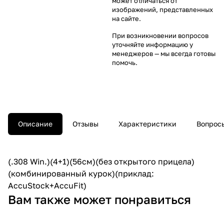
может отличаться от
изображений, представленных
на сайте.
При возникновении вопросов
уточняйте информацию у
менеджеров
— мы всегда готовы
помочь.
Описание
Отзывы
Характеристики
Вопросы
(.308 Win.)(4+1)(56cм)(без открытого прицела)
(комбинированный курок)(приклад:
AccuStock+AccuFit)
Вам также может понравиться