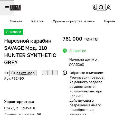
Главная
Каталог
Оружие и средства защиты
Нарезн
Лицензия
761 000 тенге
Нарезной карабин
SAVAGE Мод. 110
В наличии
HUNTER SYNTHETIC
Намекни другу о
GREY
подарке!
Обратите внимание:
0
Нет отзывов
Реализация товаров
Арт.
F92490
из данного раздела
осуществляется
исключительно при
наличии
действующего
Характеристики
разрешения на его
Бренд
:
SAVAGE
?
приобретение,
Длина ствола (см)
:
56
выданного