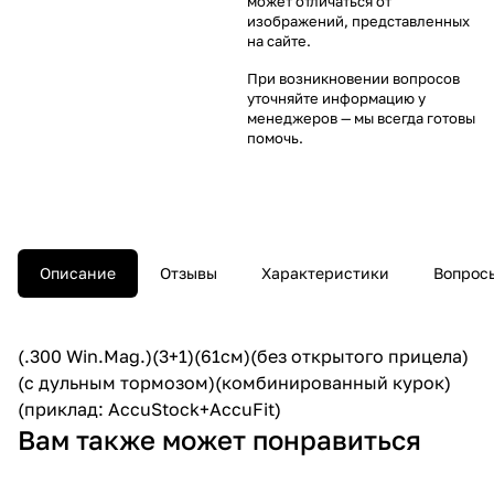
может отличаться от
изображений, представленных
на сайте.
При возникновении вопросов
уточняйте информацию у
менеджеров
— мы всегда готовы
помочь.
Описание
Отзывы
Характеристики
Вопросы
(.300 Win.Mag.)(3+1)(61cм)(без открытого прицела)
(с дульным тормозом)(комбинированный курок)
(приклад: AccuStock+AccuFit)
Вам также может понравиться