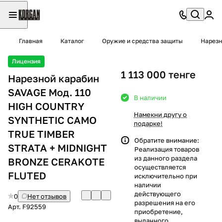
Главная
Каталог
Оружие и средства защиты
Нарезн
Лицензия
1 113 000 тенге
Нарезной карабин
SAVAGE Мод. 110
В наличии
HIGH COUNTRY
Намекни другу о
SYNTHETIC CAMO
подарке!
TRUE TIMBER
Обратите внимание:
STRATA + MIDNIGHT
Реализация товаров
из данного раздела
BRONZE CERAKOTE
осуществляется
FLUTED
исключительно при
наличии
действующего
0
Нет отзывов
разрешения на его
Арт.
F92559
приобретение,
выданного