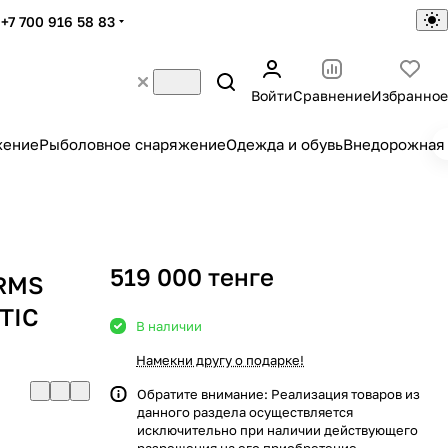
+7 700 916 58 83
Войти
Сравнение
Избранное
жение
Рыболовное снаряжение
Одежда и обувь
Внедорожная 
519 000 тенге
ARMS
TIC
В наличии
Намекни другу о подарке!
Обратите внимание: Реализация товаров из
данного раздела осуществляется
исключительно при наличии действующего