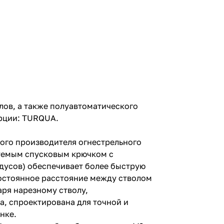
лов, а также полуавтоматического
урции: TURQUA.
ого производителя огнестрельного
руемым спусковым крючком с
дусов) обеспечивает более быструю
остоянное расстояние между стволом
аря нарезному стволу,
ха, спроектирована для точной и
нке.