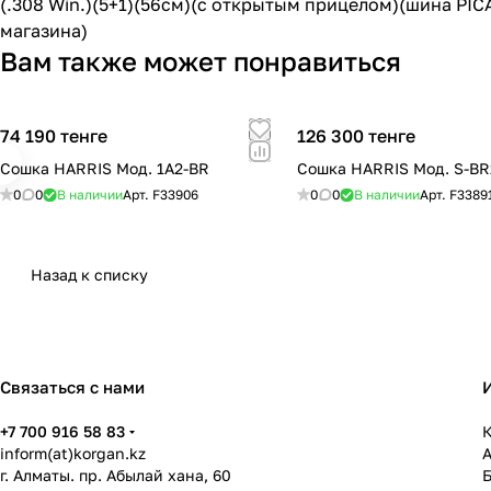
(.308 Win.)(5+1)(56cм)(с открытым прицелом)(шина PI
магазина)
Вам также может понравиться
74 190 тенге
126 300 тенге
Сошка HARRIS Мод. 1A2-BR
Сошка HARRIS Мод. S-BR
0
0
В наличии
Арт.
F33906
0
0
В наличии
Арт.
F3389
Назад к списку
Связаться с нами
+7 700 916 58 83
К
inform(at)korgan.kz
г. Алматы. пр. Абылай хана, 60