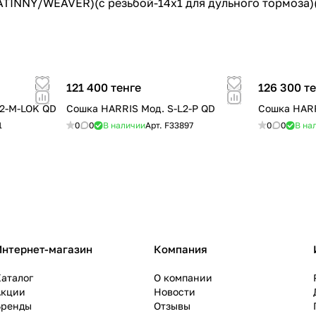
CATINNY/WEAVER)(с резьбой-14x1 для дульного тормоза)
121 400 тенге
126 300 т
2-M-LOK QD
Сошка HARRIS Мод. S-L2-P QD
Сошка HARR
1
0
0
В наличии
Арт.
F33897
0
0
В на
Интернет-магазин
Компания
аталог
О компании
Акции
Новости
Бренды
Отзывы