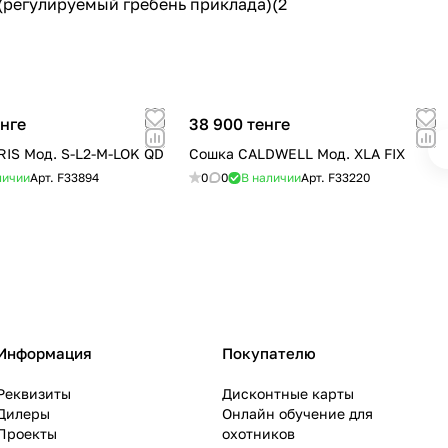
(регулируемый гребень приклада)(2
енге
38 900 тенге
IS Мод. S-L2-M-LOK QD
Сошка CALDWELL Мод. XLA FIX
личии
Арт.
F33894
0
0
В наличии
Арт.
F33220
Информация
Покупателю
Реквизиты
Дисконтные карты
Дилеры
Онлайн обучение для
Проекты
охотников