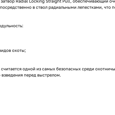
 затвор Radial Locking Straight Pull, обеспечивающий 
епосредственно в ствол радиальными лепестками, что 
одульность:
видов охоты;
 считается одной из самых безопасных среди охотничь
 взведения перед выстрелом.