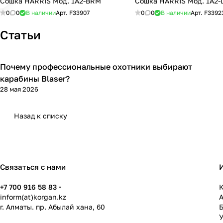
Сошка HARRIS Мод. 1A2-BRM
Сошка HARRIS Мод. 1A2-
0
0
В наличии
Арт.
F33907
0
0
В наличии
Арт.
F3392
Статьи
Почему профессиональные охотники выбирают
Blaser
карабины Blaser?
28 мая 2026
Назад к списку
Связаться с нами
+7 700 916 58 83
К
inform(at)korgan.kz
г. Алматы. пр. Абылай хана, 60
У