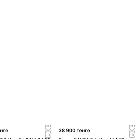
енге
38 900 тенге