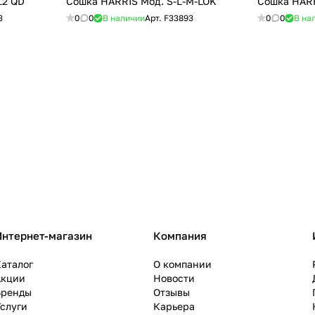
L2 QD
Сошка HARRIS Мод. S-L-M-LOK
Сошка HARR
3
0
0
В наличии
Арт.
F33893
0
0
В на
Интернет-магазин
Компания
аталог
О компании
Акции
Новости
Бренды
Отзывы
слуги
Карьера