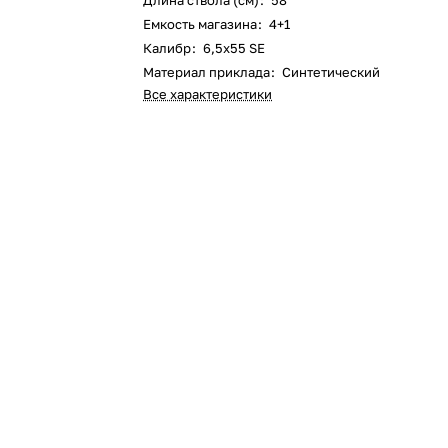
Длина ствола (см)
:
58
Емкость магазина
:
4+1
Калибр
:
6,5x55 SE
Материал приклада
:
Синтетический
Все характеристики