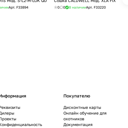
IS Мод. S-L2-M-LOK QD
Сошка CALDWELL Мод. XLA FIX
личии
Арт.
F33894
0
0
В наличии
Арт.
F33220
Информация
Покупателю
Реквизиты
Дисконтные карты
Дилеры
Онлайн обучение для
Проекты
охотников
Конфиденциальность
Документация