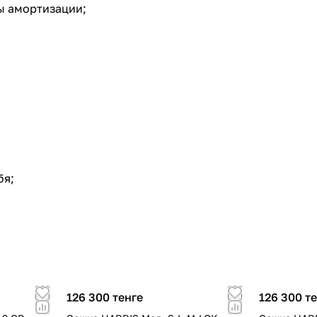
ы амортизации;
бя;
)
126 300 тенге
126 300 т