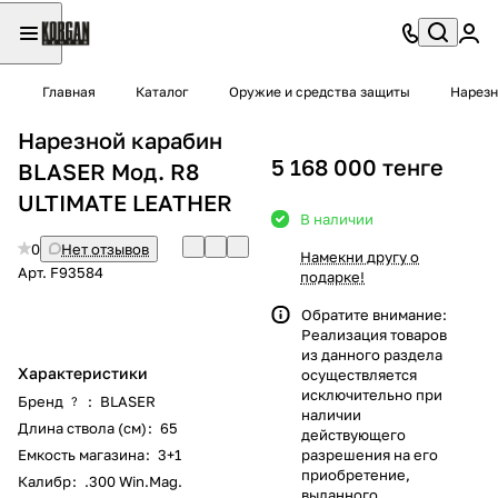
Главная
Каталог
Оружие и средства защиты
Нарезн
Нарезной карабин
5 168 000 тенге
BLASER Мод. R8
ULTIMATE LEATHER
В наличии
0
Нет отзывов
Намекни другу о
Арт.
F93584
подарке!
Обратите внимание:
Реализация товаров
из данного раздела
Характеристики
осуществляется
исключительно при
Бренд
:
BLASER
?
наличии
Длина ствола (см)
:
65
действующего
Емкость магазина
:
3+1
разрешения на его
приобретение,
Калибр
:
.300 Win.Mag.
выданного