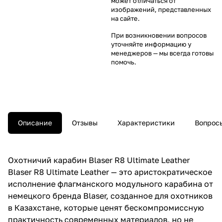
может отличаться от
изображений, представленных
на сайте.
При возникновении вопросов
уточняйте информацию у
менеджеров
— мы всегда готовы
помочь.
Описание
Отзывы
Характеристики
Вопросы
Охотничий карабин Blaser R8 Ultimate Leather
Blaser R8 Ultimate Leather — это аристократическое
исполнение флагманского модульного карабина от
немецкого бренда Blaser, созданное для охотников
в Казахстане, которые ценят бескомпромиссную
практичность современных материалов, но не