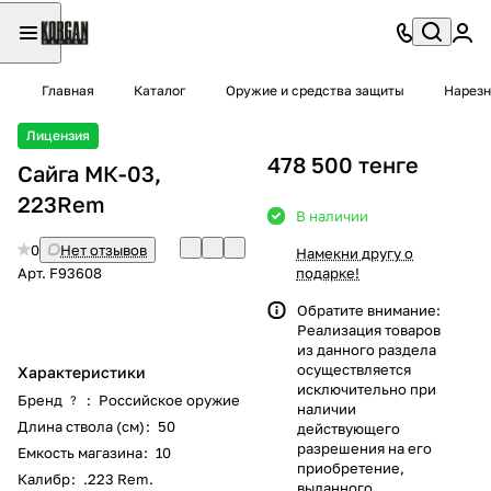
Главная
Каталог
Оружие и средства защиты
Нарезн
Лицензия
478 500 тенге
Сайга МК-03,
223Rem
В наличии
0
Нет отзывов
Намекни другу о
Арт.
F93608
подарке!
Обратите внимание:
Реализация товаров
из данного раздела
осуществляется
Характеристики
исключительно при
Бренд
:
Российское оружие
?
наличии
Длина ствола (см)
:
50
действующего
разрешения на его
Емкость магазина
:
10
приобретение,
Калибр
:
.223 Rem.
выданного