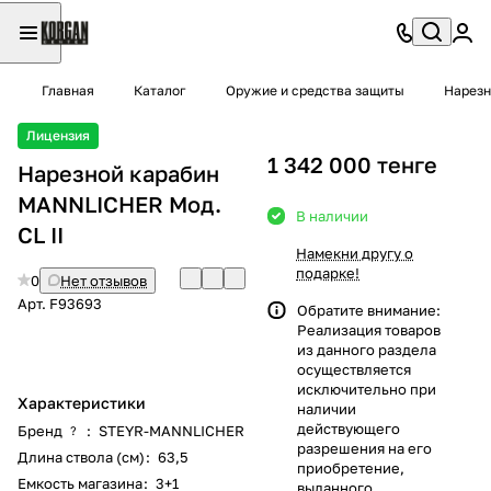
Главная
Каталог
Оружие и средства защиты
Нарезн
Лицензия
1 342 000 тенге
Нарезной карабин
MANNLICHER Moд.
В наличии
CL II
Намекни другу о
подарке!
0
Нет отзывов
Арт.
F93693
Обратите внимание:
Реализация товаров
из данного раздела
осуществляется
исключительно при
Характеристики
наличии
действующего
Бренд
:
STEYR-MANNLICHER
?
разрешения на его
Длина ствола (см)
:
63,5
приобретение,
Емкость магазина
:
3+1
выданного