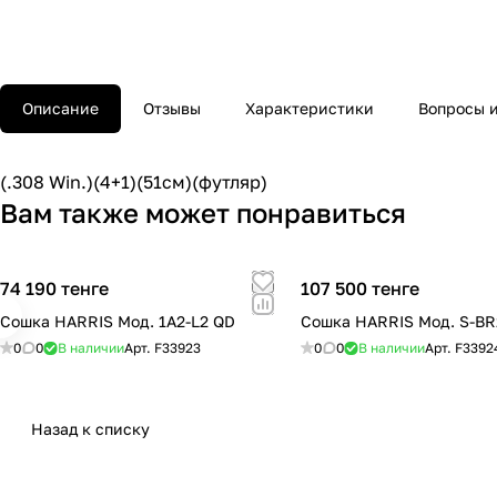
Описание
Отзывы
Характеристики
Вопросы и
(.308 Win.)(4+1)(51см)(футляр)
Вам также может понравиться
74 190 тенге
107 500 тенге
Сошка HARRIS Мод. 1A2-L2 QD
Сошка HARRIS Мод. S-BR
0
0
В наличии
Арт.
F33923
0
0
В наличии
Арт.
F3392
Назад к списку