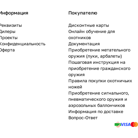
Информация
Покупателю
Реквизиты
Дисконтные карты
Дилеры
Онлайн обучение для
Проекты
охотников
Конфиденциальность
Документация
Оферта
Приобретение метательного
оружия (луки, арбалеты)
Пошаговая инструкция на
приобретение гражданского
оружия
Правила покупки охотничьих
ножей
Приобретение сигнального,
пневматического оружия и
аэрозольных баллончиков
Информация по доставке
Вопрос-Ответ