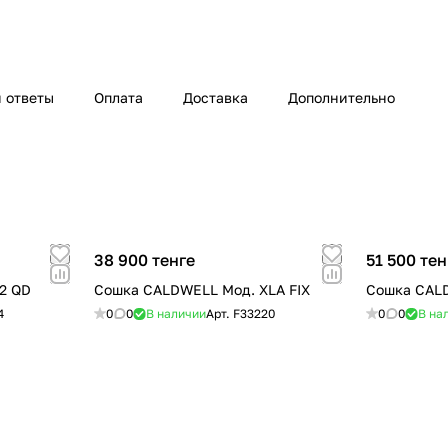
 ответы
Оплата
Доставка
Дополнительно
38 900 тенге
51 500 тен
2 QD
Сошка CALDWELL Мод. XLA FIX
Сошка CALD
4
0
0
В наличии
Арт.
F33220
0
0
В на