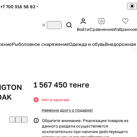
+7 700 916 58 83
Войти
Сравнение
Избранное
жение
Рыболовное снаряжение
Одежда и обувь
Внедорожная 
1 567 450 тенге
NGTON
OAK
Нет в наличии
Намекни другу о подарке!
Обратите внимание: Реализация товаров из
данного раздела осуществляется
исключительно при наличии действующего