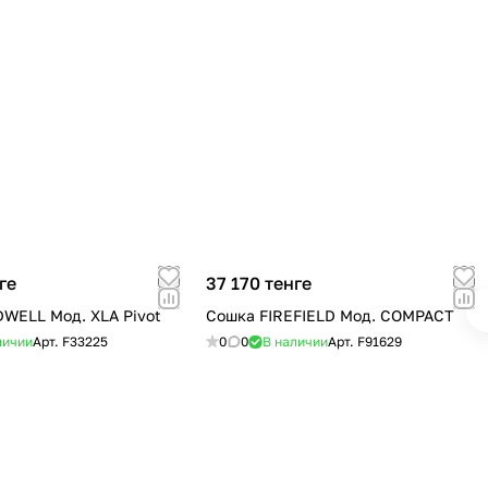
ге
37 170 тенге
WELL Мод. XLA Pivot
Сошка FIREFIELD Мод. COMPACT
личии
Арт.
F33225
0
0
В наличии
Арт.
F91629