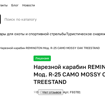
такты
Блог
Новости
ары для охоты и спортивной стрельбы
Туристическое снаря
Нарезной карабин REMINGTON Moд. R-25 CAMO MOSSY OAK TREESTAND
Лицензия
Нарезной карабин REMI
Moд. R-25 CAMO MOSSY 
TREESTAND
0
Нет отзывов
Арт.
F93781