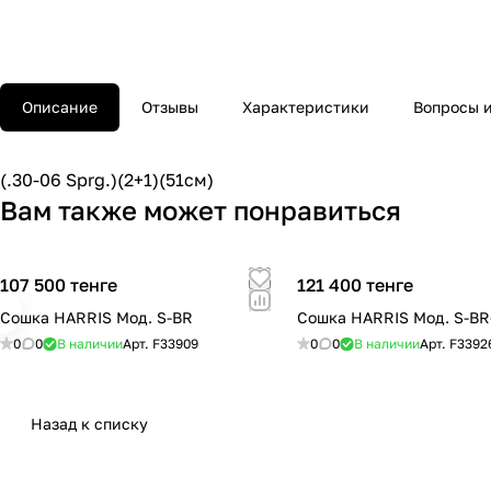
Описание
Отзывы
Характеристики
Вопросы и
(.30-06 Sprg.)(2+1)(51см)
Вам также может понравиться
107 500 тенге
121 400 тенге
Сошка HARRIS Мод. S-BR
Сошка HARRIS Мод. S-BR
0
0
В наличии
Арт.
F33909
0
0
В наличии
Арт.
F3392
Назад к списку