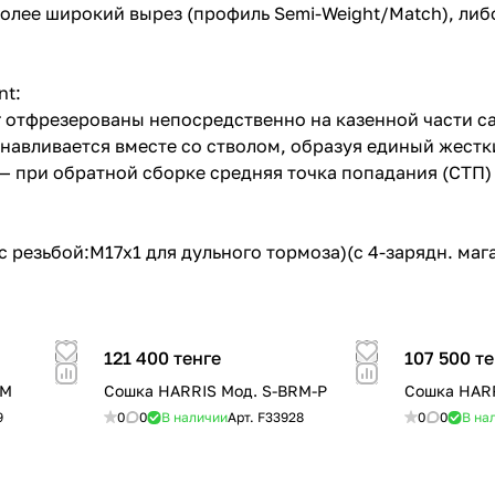
олее широкий вырез (профиль Semi-Weight/Match), либ
nt:
 отфрезерованы непосредственно на казенной части са
авливается вместе со стволом, образуя единый жестки
— при обратной сборке средняя точка попадания (СТП)
с резьбой:M17x1 для дульного тормоза)(с 4-зарядн. маг
121 400 тенге
107 500 те
RM
Сошка HARRIS Мод. S-BRM-P
Сошка HARR
9
0
0
В наличии
Арт.
F33928
0
0
В на