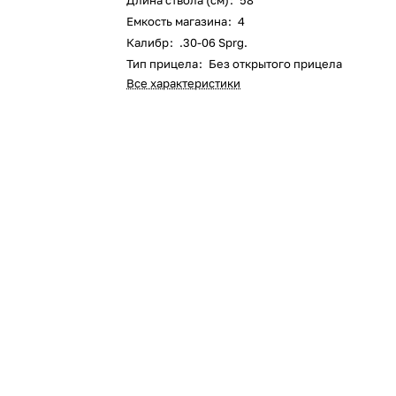
Длина ствола (см)
:
58
Емкость магазина
:
4
Калибр
:
.30-06 Sprg.
Тип прицела
:
Без открытого прицела
Все характеристики