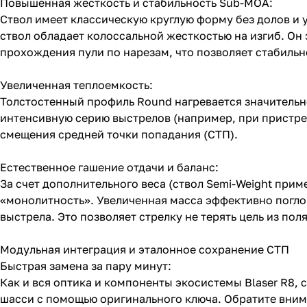
Повышенная жесткость и стабильность Sub-MOA:
Ствол имеет классическую круглую форму без долов и 
ствол обладает колоссальной жесткостью на изгиб. О
прохождения пули по нарезам, что позволяет стабиль
Увеличенная теплоемкость:
Толстостенный профиль Round нагревается значительно
интенсивную серию выстрелов (например, при пристрел
смещения средней точки попадания (СТП).
Естественное гашение отдачи и баланс:
За счет дополнительного веса (ствол Semi-Weight при
«монолитность». Увеличенная масса эффективно погло
выстрела. Это позволяет стрелку не терять цель из по
Модульная интеграция и эталонное сохранение СТП
Быстрая замена за пару минут:
Как и вся оптика и компоненты экосистемы Blaser R8,
шасси с помощью оригинального ключа. Обратите внима