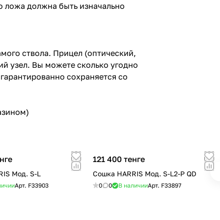
о ложа должна быть изначально
мого ствола. Прицел (оптический,
й узел. Вы можете сколько угодно
 гарантированно сохраняется со
азином)
нге
121 400 тенге
IS Мод. S-L
Сошка HARRIS Мод. S-L2-P QD
личии
Арт.
F33903
0
0
В наличии
Арт.
F33897