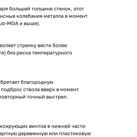
аря большей толщине стенок, этот
ансные колебания металла в момент
Sub-MOA и выше).
воляет стрелку вести более
е) без риска температурного
иобретает благородную
 подброс ствола вверх в момент
 повторный точный выстрел.
фиксирующих винтов в нижней части
ндартную деревянную или пластиковую