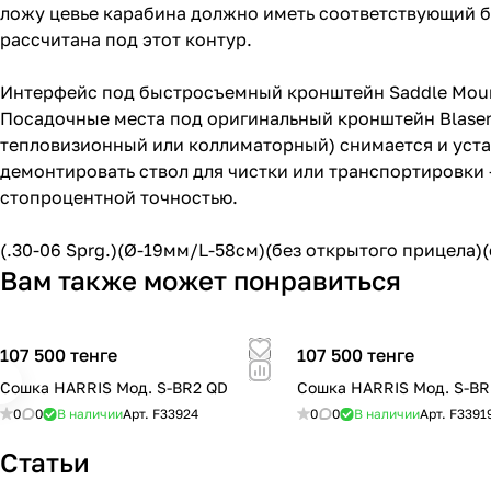
ложу цевье карабина должно иметь соответствующий б
рассчитана под этот контур.
Интерфейс под быстросъемный кронштейн Saddle Mou
Посадочные места под оригинальный кронштейн Blaser
тепловизионный или коллиматорный) снимается и устан
демонтировать ствол для чистки или транспортировки 
стопроцентной точностью.
(.30-06 Sprg.)(Ø-19мм/L-58см)(без открытого прицела)(
Вам также может понравиться
107 500 тенге
107 500 тенге
Сошка HARRIS Мод. S-BR2 QD
Сошка HARRIS Мод. S-B
0
0
В наличии
Арт.
F33924
0
0
В наличии
Арт.
F3391
Статьи