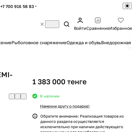
+7 700 916 58 83
Войти
Сравнение
Избранное
жение
Рыболовное снаряжение
Одежда и обувь
Внедорожная 
EMI-
1 383 000 тенге
В наличии
Намекни другу о подарке!
Обратите внимание: Реализация товаров из
данного раздела осуществляется
исключительно при наличии действующего