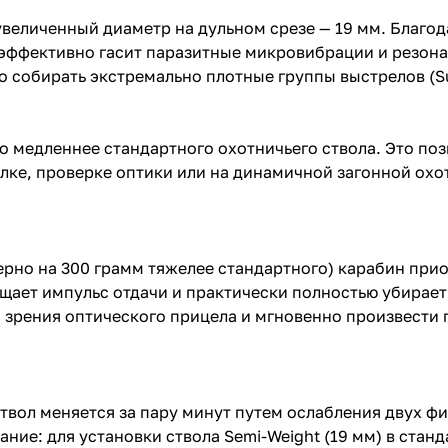
увеличенный диаметр на дульном срезе — 19 мм. Благод
н эффективно гасит паразитные микровибрации и резон
но собирать экстремально плотные группы выстрелов (
 медленнее стандартного охотничьего ствола. Это поз
ке, проверке оптики или на динамичной загонной охот
мерно на 300 грамм тяжелее стандартного) карабин пр
щает импульс отдачи и практически полностью убирает
ля зрения оптического прицела и мгновенно произвести
 ствол меняется за пару минут путем ослабления двух 
ние: для установки ствола Semi-Weight (19 мм) в ста