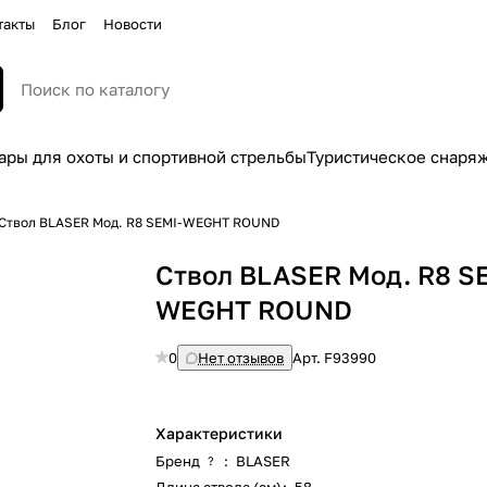
такты
Блог
Новости
ары для охоты и спортивной стрельбы
Туристическое снаря
Ствол BLASER Мод. R8 SEMI-WEGHT ROUND
Ствол BLASER Мод. R8 S
WEGHT ROUND
0
Нет отзывов
Арт.
F93990
Характеристики
Бренд
:
BLASER
?