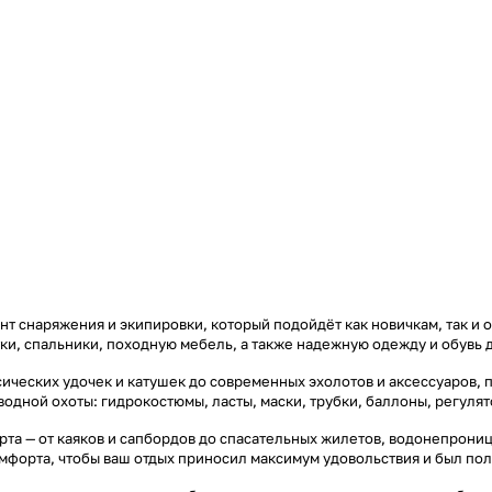
т снаряжения и экипировки, который подойдёт как новичкам, так и 
тки, спальники, походную мебель, а также надежную одежду и обувь 
ических удочек и катушек до современных эхолотов и аксессуаров, 
дводной охоты: гидрокостюмы, ласты, маски, трубки, баллоны, регул
та — от каяков и сапбордов до спасательных жилетов, водонепроница
омфорта, чтобы ваш отдых приносил максимум удовольствия и был по