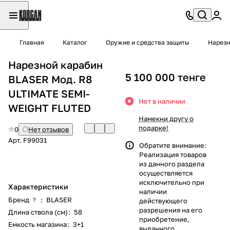
Главная
Каталог
Оружие и средства защиты
Нарезн
Нарезной карабин
5 100 000 тенге
BLASER Мод. R8
ULTIMATE SEMI-
Нет в наличии
WEIGHT FLUTED
Намекни другу о
подарке!
0
Нет отзывов
Арт.
F99031
Обратите внимание:
Реализация товаров
из данного раздела
осуществляется
исключительно при
Характеристики
наличии
Бренд
:
BLASER
?
действующего
разрешения на его
Длина ствола (см)
:
58
приобретение,
Емкость магазина
:
3+1
выданного