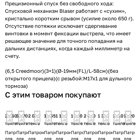
Прецизионный спуск без свободного хода:
Спусковой механизм Blaser работает с «сухим»,
кристально коротким срывом (усилие около 650 г).
Отсутствие потяжки исключает сдергивание
винтовки в момент фиксации выстрела, что имеет
решающее значение для точного попадания на
дальних дистанциях, когда каждый миллиметр на
счету.
(6,5 Creedmoor)(3+1)(Ø-19мм(FL)/L-58cм)(без
открытого прицела)(с резьбой:M17x1 для дульного
тормоза)
С этим товаром покупают
2 460
3 670
2 060
1 065
1 150
1 630
2 030
1 350
1 110
1 120
тенге
тенге
тенге
тенге
тенге
тенге
тенге
тенге
тенге
тенге
Патрон
Патрон
Патрон
Патрон
Патрон
Патрон
Патрон
Патрон
Патрон
Патро
для
для
для
для
для
для
для
для
для
для