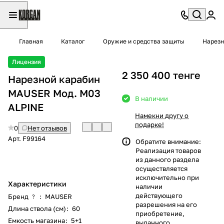
Главная
Каталог
Оружие и средства защиты
Нарезн
Лицензия
2 350 400 тенге
Нарезной карабин
MAUSER Moд. M03
В наличии
ALPINE
Намекни другу о
подарке!
0
Нет отзывов
Арт.
F99164
Обратите внимание:
Реализация товаров
из данного раздела
осуществляется
исключительно при
Характеристики
наличии
действующего
Бренд
:
MAUSER
?
разрешения на его
Длина ствола (см)
:
60
приобретение,
Емкость магазина
:
5+1
выданного