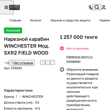
Главная
Каталог
Оружие и средства защиты
Нарезн
Лицензия
1 257 000 тенге
Нарезной карабин
WINCHESTER Мод.
Нет в наличии
SXR2 FIELD WOOD
Намекни другу о
подарке!
0
Нет отзывов
Арт.
F99191
Обратите внимание:
Реализация товаров
из данного раздела
осуществляется
исключительно при
Характеристики
наличии
действующего
Бренд
:
WINCHESTER
?
разрешения на его
Длина ствола (см)
:
53
приобретение,
Емкость магазина
:
4+1
выданного