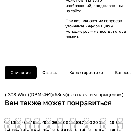
может отличаться от
изображений, представленных
на сайте.
При возникновении вопросов
уточняйте информацию у
менеджеров
— мы всегда готовы
помочь.
Описание
Отзывы
Характеристики
Вопросы
(.308 Win.)(DBM-4+1)(53cм)(с открытым прицелом)
Вам также может понравиться
74 190
121 400
107 500
121 400
126 300
62 700
41 580
17 100
20 100
18 800
тенге
тенге
тенге
тенге
тенге
тенге
тенге
тенге
тенге
тенге