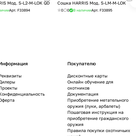
IS Мод. S-L2-M-LOK QD
Сошка HARRIS Мод. S-LM-M-LOK
личии
Арт.
F33894
0
0
В наличии
Арт.
F33895
Информация
Покупателю
Реквизиты
Дисконтные карты
Дилеры
Онлайн обучение для
Проекты
охотников
Конфиденциальность
Документация
Оферта
Приобретение метательного
оружия (луки, арбалеты)
Пошаговая инструкция на
приобретение гражданского
оружия
Правила покупки охотничьих