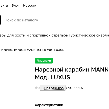
такты
Блог
Новости
ары для охоты и спортивной стрельбы
Туристическое снаря
Нарезной карабин MANNLICHER Moд. LUXUS
Лицензия
Нарезной карабин MAN
Moд. LUXUS
0
Нет отзывов
Арт.
F99197
Характеристики