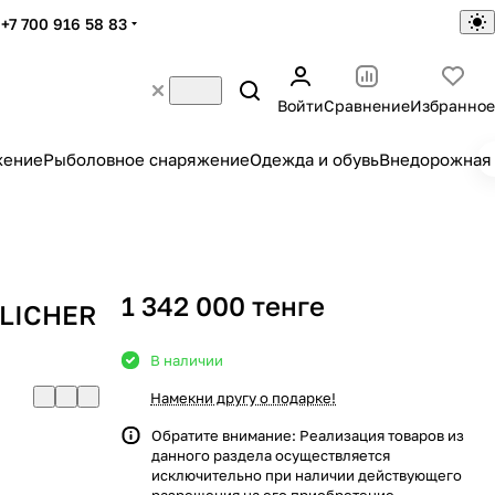
+7 700 916 58 83
Войти
Сравнение
Избранное
жение
Рыболовное снаряжение
Одежда и обувь
Внедорожная 
1 342 000 тенге
NLICHER
В наличии
Намекни другу о подарке!
Обратите внимание: Реализация товаров из
данного раздела осуществляется
исключительно при наличии действующего