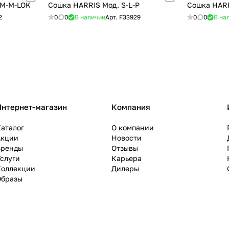
RM-M-LOK
Сошка HARRIS Мод. S-L-P
Сошка HARR
2
0
0
В наличии
Арт.
F33929
0
0
В на
Интернет-магазин
Компания
аталог
О компании
Акции
Новости
Бренды
Отзывы
слуги
Карьера
Коллекции
Дилеры
Образы