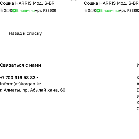
Сошка HARRIS Мод. S-BR
Сошка HARRIS Мод. S-B
0
0
В наличии
Арт.
F33909
0
0
В наличии
Арт.
F3389
Назад к списку
Связаться с нами
+7 700 916 58 83
К
inform(at)korgan.kz
г. Алматы. пр. Абылай хана, 60
У