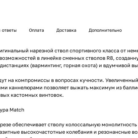
 ответы
Оплата
Доставка
Дополнительно
игинальный нарезной ствол спортивного класса от нем
возможностей в линейке сменных стволов R8, созданн
 дистанциях (варминтинг, горная охота) и вдумчивой в
дут на компромиссы в вопросах кучности. Увеличенный 
ыми каннелюрами позволяет выжать максимум из балли
овых кастомных винтовок.
ура Match
езе обеспечивает стволу колоссальную монолитность и
разитные высокочастотные колебания и резонансные в