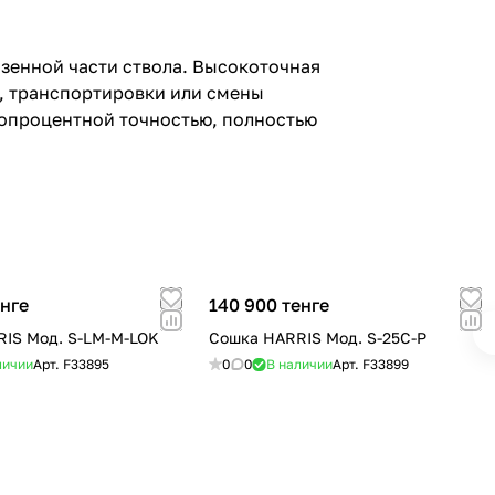
зенной части ствола. Высокоточная
и, транспортировки или смены
топроцентной точностью, полностью
енге
140 900 тенге
IS Мод. S-LM-M-LOK
Сошка HARRIS Мод. S-25C-P
личии
Арт.
F33895
0
0
В наличии
Арт.
F33899