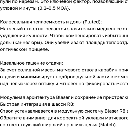
пули по нарезам. Это ключевой фактор, позволяющий 
угловой минуты (0.3–0.5 MOA).
Колоссальная теплоемкость и долы (Fluted):
Матчевый ствол нагревается значительно медленнее ст
ухудшения кучности. Чтобы компенсировать избыточны
долы (каннелюры). Они увеличивают площадь теплоотд
оптическом прицеле.
Идеальное гашение отдачи:
За счет солидной массы матчевого ствола карабин пр
отдачи и минимизирует подброс дульной части в момен
над целью через оптику и мгновенно фиксировать мес
Модульная архитектура Blaser и сохранение пристрелк
Быстрая интеграция в шасси R8:
Ствол устанавливается в модульную систему Blaser R8
Обратите внимание: для корректной укладки матчевого
соответствующий широкий профиль цевья (Match).