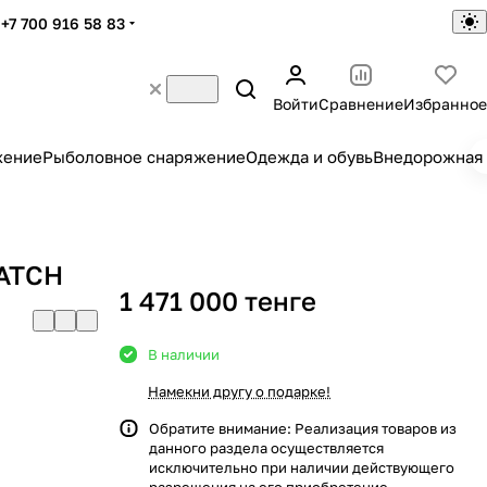
+7 700 916 58 83
Войти
Сравнение
Избранное
жение
Рыболовное снаряжение
Одежда и обувь
Внедорожная 
MATCH
1 471 000 тенге
В наличии
Намекни другу о подарке!
Обратите внимание: Реализация товаров из
данного раздела осуществляется
исключительно при наличии действующего