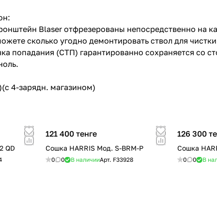
он:
онштейн Blaser отфрезерованы непосредственно на ка
можете сколько угодно демонтировать ствол для чистк
чка попадания (СТП) гарантированно сохраняется со с
ноль.
)(с 4-зарядн. магазином)
121 400 тенге
126 300 т
2 QD
Сошка HARRIS Мод. S-BRM-P
Сошка HARR
4
0
0
В наличии
Арт.
F33928
0
0
В на