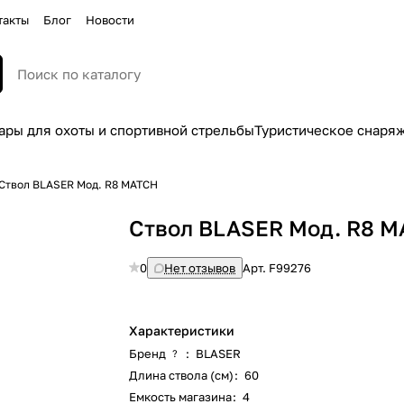
такты
Блог
Новости
ары для охоты и спортивной стрельбы
Туристическое снаря
Ствол BLASER Мод. R8 MATCH
Ствол BLASER Мод. R8 
0
Нет отзывов
Арт.
F99276
Характеристики
Бренд
:
BLASER
?
Длина ствола (см)
:
60
Емкость магазина
:
4