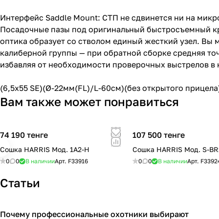
Интерфейс Saddle Mount: СТП не сдвинется ни на микр
Посадочные пазы под оригинальный быстросъемный кр
оптика образует со стволом единый жесткий узел. Вы 
калиберной группы — при обратной сборке средняя то
избавляя от необходимости проверочных выстрелов в 
(6,5x55 SE)(Ø-22мм(FL)/L-60см)(без открытого прицела
Вам также может понравиться
74 190 тенге
107 500 тенге
Сошка HARRIS Мод. 1A2-H
Сошка HARRIS Мод. S-BR
0
0
В наличии
Арт.
F33916
0
0
В наличии
Арт.
F3392
Статьи
Почему профессиональные охотники выбирают
Blaser