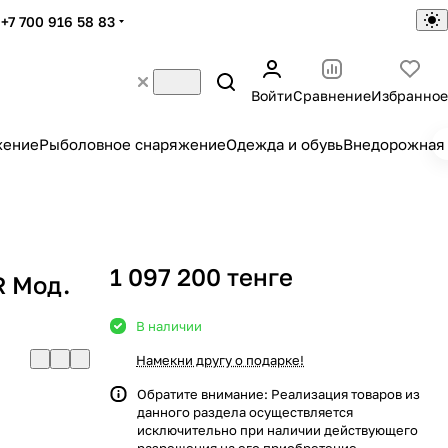
+7 700 916 58 83
Войти
Сравнение
Избранное
жение
Рыболовное снаряжение
Одежда и обувь
Внедорожная 
1 097 200 тенге
R Мод.
В наличии
Намекни другу о подарке!
Обратите внимание: Реализация товаров из
данного раздела осуществляется
исключительно при наличии действующего