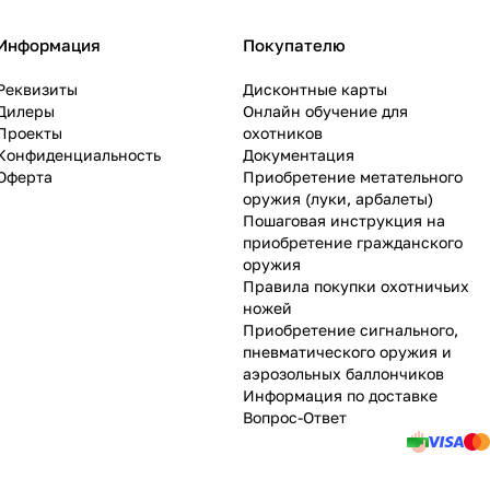
Информация
Покупателю
Реквизиты
Дисконтные карты
Дилеры
Онлайн обучение для
Проекты
охотников
Конфиденциальность
Документация
Оферта
Приобретение метательного
оружия (луки, арбалеты)
Пошаговая инструкция на
приобретение гражданского
оружия
Правила покупки охотничьих
ножей
Приобретение сигнального,
пневматического оружия и
аэрозольных баллончиков
Информация по доставке
Вопрос-Ответ