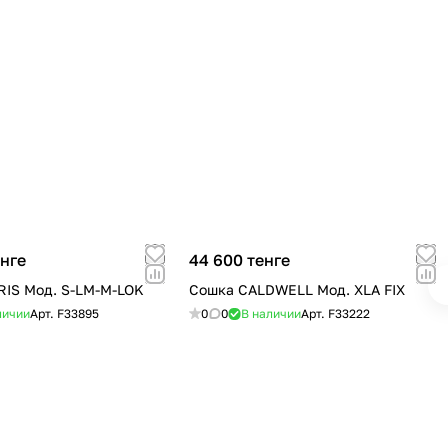
енге
44 600 тенге
IS Мод. S-LM-M-LOK
Сошка CALDWELL Мод. XLA FIX
личии
Арт.
F33895
0
0
В наличии
Арт.
F33222