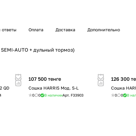
 ответы
Оплата
Доставка
Дополнительно
. SEMI-AUTO + дульный тормоз)
107 500 тенге
126 300 т
2 QD
Сошка HARRIS Мод. S-L
Сошка HARR
4
0
0
В наличии
Арт.
F33903
0
0
В на