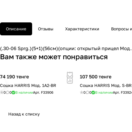
Описание
Отзывы
Характеристики
Вопросы и
(.30-06 Sprg.)(5+1)(56см)(опции: открытый прицел Мод
Вам также может понравиться
74 190 тенге
107 500 тенге
Сошка HARRIS Мод. 1A2-BR
Сошка HARRIS Мод. S-BR
0
0
В наличии
Арт.
F33906
0
0
В наличии
Арт.
F3392
Назад к списку