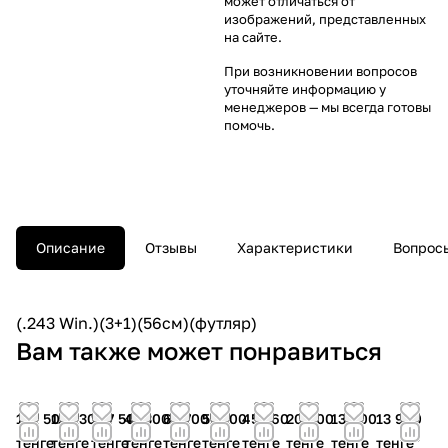
может отличаться от
изображений, представленных
на сайте.
При возникновении вопросов
уточняйте информацию у
менеджеров
— мы всегда готовы
помочь.
Описание
Отзывы
Характеристики
Вопросы
(.243 Win.)(3+1)(56cм)(футляр)
Вам также может понравиться
107 500
126 300
107 500
47 300
62 700
55 700
45 360
20 900
13 900
13 900
тенге
тенге
тенге
тенге
тенге
тенге
тенге
тенге
тенге
тенге