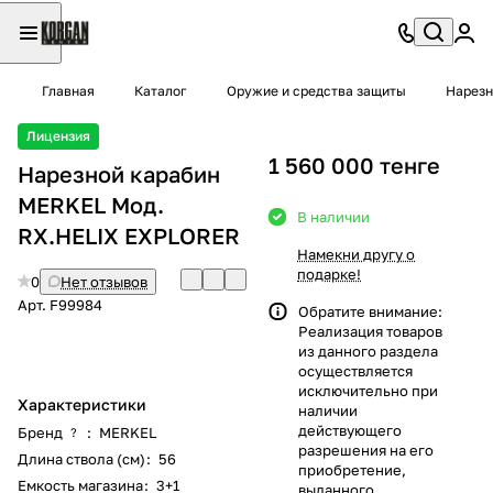
Главная
Каталог
Оружие и средства защиты
Нарезн
Лицензия
1 560 000 тенге
Нарезной карабин
MERKEL Мод.
В наличии
RX.HELIX EXPLORER
Намекни другу о
подарке!
0
Нет отзывов
Арт.
F99984
Обратите внимание:
Реализация товаров
из данного раздела
осуществляется
исключительно при
Характеристики
наличии
действующего
Бренд
:
MERKEL
?
разрешения на его
Длина ствола (см)
:
56
приобретение,
Емкость магазина
:
3+1
выданного