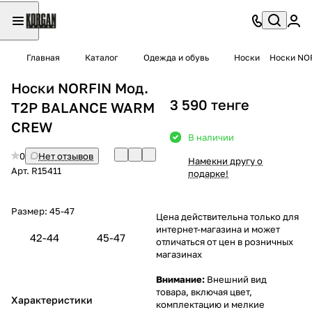
Главная
Каталог
Одежда и обувь
Носки
Носки NO
Носки NORFIN Мод.
3 590 тенге
T2P BALANCE WARM
CREW
В наличии
0
Нет отзывов
Намекни другу о
Арт.
R15411
подарке!
Размер:
45-47
Цена действительна только для
интернет-магазина и может
42-44
45-47
отличаться от цен в розничных
магазинах
Внимание:
Внешний вид
товара, включая цвет,
Характеристики
комплектацию и мелкие