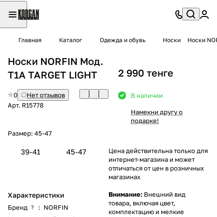
Главная
Каталог
Одежда и обувь
Носки
Носки NOR
Носки NORFIN Мод.
2 990 тенге
T1A TARGET LIGHT
0
Нет отзывов
В наличии
Арт.
R15778
Намекни другу о
подарке!
Размер:
45-47
Цена действительна только для
39-41
45-47
интернет-магазина и может
отличаться от цен в розничных
магазинах
Внимание:
Внешний вид
Характеристики
товара, включая цвет,
Бренд
:
NORFIN
?
комплектацию и мелкие