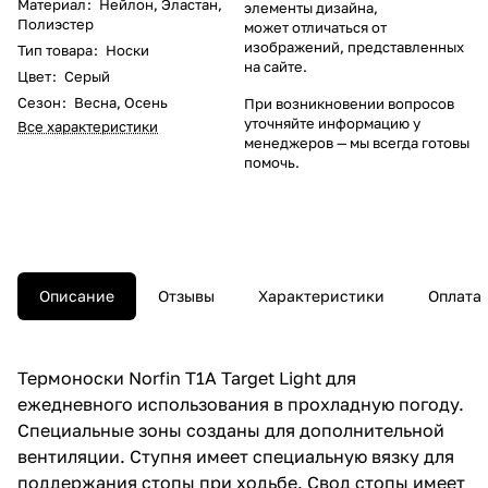
Материал
:
Нейлон
,
Эластан
,
элементы дизайна,
Полиэстер
может отличаться от
изображений, представленных
Тип товара
:
Носки
на сайте.
Цвет
:
Серый
Сезон
:
Весна
,
Осень
При возникновении вопросов
уточняйте информацию у
Все характеристики
менеджеров
— мы всегда готовы
помочь.
Описание
Отзывы
Характеристики
Оплата
Термоноски Norfin T1A Target Light для
ежедневного использования в прохладную погоду.
Специальные зоны созданы для дополнительной
вентиляции. Ступня имеет специальную вязку для
поддержания стопы при ходьбе. Свод стопы имеет