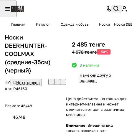
Главная
Каталог
Одежда и обувь
Носки
Носки DE
Носки
2 485 тенге
DEERHUNTER-
4 970 тенге
-50%
COOLMAX
(средние-35см)
В наличии
(черный)
Намекни другу о
подарке!
0
Нет отзывов
Арт.
R46160
Цена действительна только для
интернет-магазина и может
Размер:
46/48
отличаться от цен в розничных
магазинах
46/48
Внимание:
Внешний вид
товара, включая цвет,