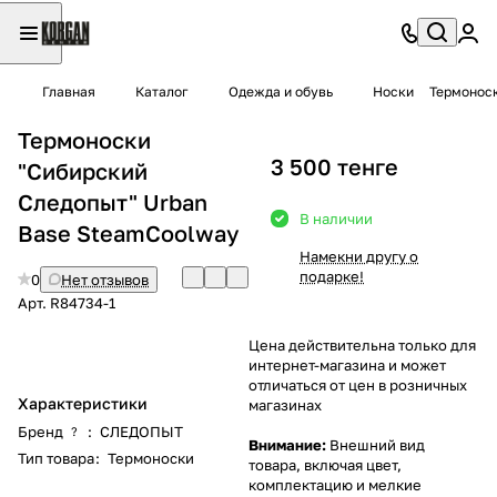
Главная
Каталог
Одежда и обувь
Носки
Термоноск
Термоноски
3 500 тенге
"Сибирский
Следопыт" Urban
В наличии
Base SteamCoolway
Намекни другу о
подарке!
0
Нет отзывов
Арт.
R84734-1
Цена действительна только для
интернет-магазина и может
отличаться от цен в розничных
Характеристики
магазинах
Бренд
:
СЛЕДОПЫТ
?
Внимание:
Внешний вид
Тип товара
:
Термоноски
товара, включая цвет,
комплектацию и мелкие