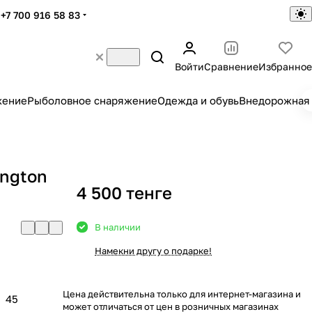
+7 700 916 58 83
Войти
Сравнение
Избранное
жение
Рыболовное снаряжение
Одежда и обувь
Внедорожная 
ngton
4 500 тенге
В наличии
Намекни другу о подарке!
Цена действительна только для интернет-магазина и
45
может отличаться от цен в розничных магазинах