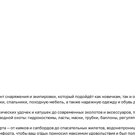
т снаряжения и экипировки, который подойдёт как новичкам, так и 
тки, спальники, походную мебель, а также надежную одежду и обувь 
ических удочек и катушек до современных эхолотов и аксессуаров, 
дводной охоты: гидрокостюмы, ласты, маски, трубки, баллоны, регул
та — от каяков и сапбордов до спасательных жилетов, водонепроница
омфорта, чтобы ваш отдых приносил максимум удовольствия и был по