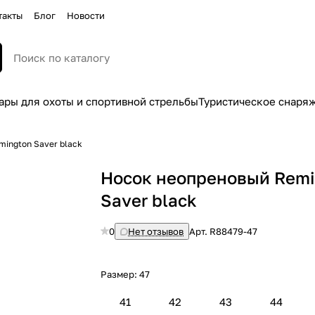
такты
Блог
Новости
ары для охоты и спортивной стрельбы
Туристическое снаря
ington Saver black
Носок неопреновый Remi
Saver black
0
Нет отзывов
Арт.
R88479-47
Размер:
47
41
42
43
44