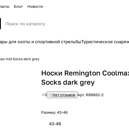
такты
Блог
Новости
ары для охоты и спортивной стрельбы
Туристическое снаря
ax mid Socks dark grey
Носки Remington Coolma
Socks dark grey
0
Нет отзывов
Арт.
R88662-2
Размер:
43-46
43-46