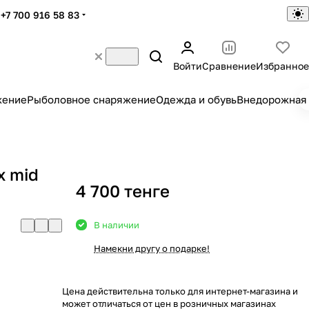
+7 700 916 58 83
Войти
Сравнение
Избранное
жение
Рыболовное снаряжение
Одежда и обувь
Внедорожная 
x mid
4 700 тенге
В наличии
Намекни другу о подарке!
Цена действительна только для интернет-магазина и
может отличаться от цен в розничных магазинах