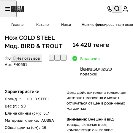
Главная
Каталог
Ножи
Ножи с фиксированным лез
Нож COLD STEEL
14 420 тенге
Мод. BIRD & TROUT
0
Нет отзывов
В наличии
Арт.
F40551
Намекни другу о
подарке!
Характеристики
Цена действительна только для
интернет-магазина и может
Бренд
:
COLD STEEL
?
отличаться от цен в розничных
Вес (г)
:
23
магазинах
Длина клинка (см)
:
5,7
Внимание:
Внешний вид
Материал клинка
:
AUS8A
товара, включая цвет,
Общая длина (см)
:
16
комплектацию и мелкие