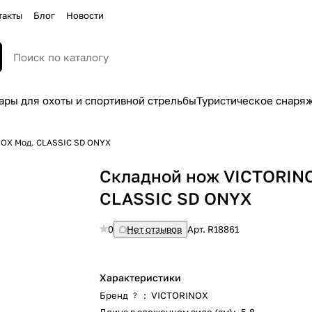
такты
Блог
Новости
ары для охоты и спортивной стрельбы
Туристическое снаря
NOX Мод. CLASSIC SD ONYX
Складной нож VICTORIN
CLASSIC SD ONYX
0
Нет отзывов
Арт.
R18861
Характеристики
Бренд
:
VICTORINOX
?