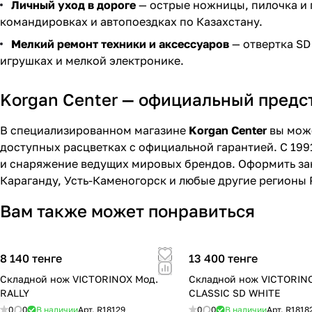
Личный уход в дороге
— острые ножницы, пилочка и 
командировках и автопоездках по Казахстану.
Мелкий ремонт техники и аксессуаров
— отвертка SD
игрушках и мелкой электронике.
Korgan Center — официальный предста
В специализированном магазине
Korgan Center
вы може
доступных расцветках с официальной гарантией. С 199
и снаряжение ведущих мировых брендов. Оформить зак
Караганду, Усть-Каменогорск и любые другие регионы 
Вам также может понравиться
8 140 тенге
13 400 тенге
Складной нож VICTORINOX Мод.
Складной нож VICTORIN
RALLY
CLASSIC SD WHITE
0
0
В наличии
Арт.
R18129
0
0
В наличии
Арт.
R1818