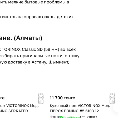
шить мелкие бытовые проблемы в
 винтов на оправах очков, детских
ане. (Алматы)
ORINOX Classic SD (58 мм) во всех
 выбирать оригинальные ножи, оптику
ую доставку в Астану, Шымкент,
нге
11 700 тенге
ож VICTORINOX Мод.
Кухонный нож VICTORINOX Мод.
CING SERRATED
FIBROX BONING #5.6103.12
0
0
В наличии
Арт.
R18917