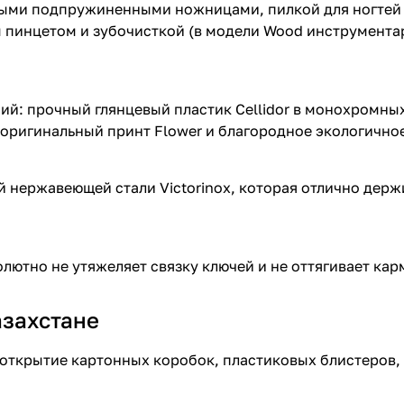
ми подпружиненными ножницами, пилкой для ногтей с 
ым пинцетом и зубочисткой (в модели Wood инструмент
: прочный глянцевый пластик Cellidor в монохромных и
оригинальный принт Flower и благородное экологичное
нержавеющей стали Victorinox, которая отлично держи
олютно не утяжеляет связку ключей и не оттягивает ка
азахстане
открытие картонных коробок, пластиковых блистеров, 