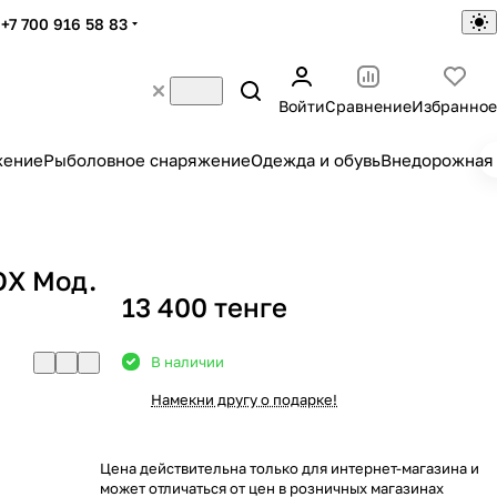
+7 700 916 58 83
Войти
Сравнение
Избранное
жение
Рыболовное снаряжение
Одежда и обувь
Внедорожная 
OX Мод.
13 400 тенге
В наличии
Намекни другу о подарке!
Цена действительна только для интернет-магазина и
может отличаться от цен в розничных магазинах