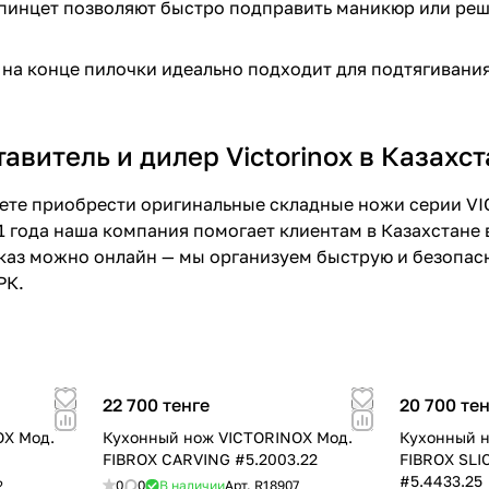
пинцет позволяют быстро подправить маникюр или ре
 на конце пилочки идеально подходит для подтягивания
витель и дилер Victorinox в Казахст
те приобрести оригинальные складные ножи серии VICT
1 года наша компания помогает клиентам в Казахстане
аз можно онлайн — мы организуем быструю и безопасн
РК.
22 700 тенге
20 700 те
OX Мод.
Кухонный нож VICTORINOX Мод.
Кухонный н
FIBROX CARVING #5.2003.22
FIBROX SLI
#5.4433.25
2
0
0
В наличии
Арт.
R18907