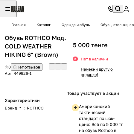
Главная
Каталог
Одежда и обувь
Обувь, стельки, с
Обувь ROTHCO Мод.
5 000 тенге
COLD WEATHER
HIKING 6" (Brown)
Нет в наличии
0
Нет отзывов
Намекни другу о
Арт.
R49926-1
подарке!
Товар участвует в акции
Характеристики
Американский
Бренд
:
ROTHCO
?
тактический
стандарт по шок-
цене: Всё по 5 000 тг
на обувь Rothco в