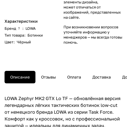
элементы дизайна,
может отличаться от
изображений, представленных
на сайте.
Характеристики
При возникновении вопросов
Бренд
:
LOWA
?
уточняйте информацию у
Тип товара
:
Ботинки
менеджеров
— мы всегда готовы
Цвет
:
Чёрный
помочь.
Описание
Отзывы
Оплата
Доставка
До
LOWA Zephyr MK2 GTX Lo TF — обновлённая версия
легендарных лёгких тактических ботинок low-cut
от немецкого бренда LOWA из серии Task Force.
Комфорт как у кроссовок, но с профессиональной
защитой — идеальны для динамичных задач,