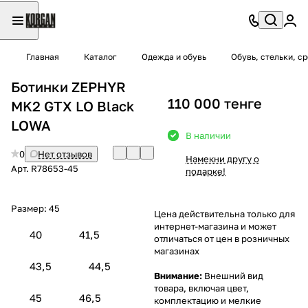
Главная
Каталог
Одежда и обувь
Обувь, стельки, с
Ботинки ZEPHYR
110 000 тенге
MK2 GTX LO Black
LOWA
В наличии
0
Нет отзывов
Намекни другу о
Арт.
R78653-45
подарке!
Размер:
45
Цена действительна только для
интернет-магазина и может
40
41,5
отличаться от цен в розничных
магазинах
43,5
44,5
Внимание:
Внешний вид
товара, включая цвет,
45
46,5
комплектацию и мелкие