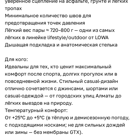
уверенное сцепление на асфальте, грунте и лёгких
тропах
Минимальное количество швов для
предотвращения точек давления
Лёгкий вес пары ≈ 720–800 г — одни из самых
лёгких в линейке lifestyle/outdoor от LOWA
Дышащая подкладка и анатомическая стелька
Для кого:
Идеальны для тех, кто ценит максимальный
комфорт после спорта, долгих прогулок или в
повседневной жизни. Стильный casual-дизайн
отлично сочетается с джинсами, шортами или
casual-одеждой — от городских улиц Алматы до
лёгких выездов на природу.
Температурный комфорт:
От +25°C до +5°C (в тёплую и демисезонную погоду,
с подходящими носками; не для сильных дождей
или зимы — без мембраны GTX).