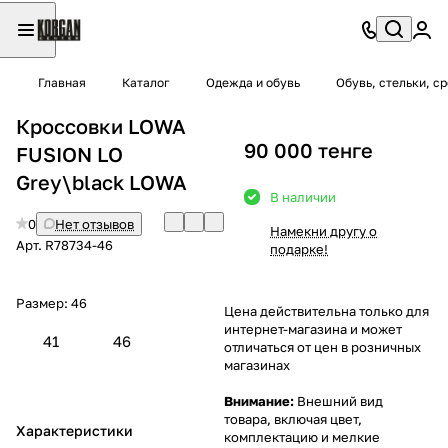
Главная
Каталог
Одежда и обувь
Обувь, стельки, с
Кроссовки LOWA
90 000 тенге
FUSION LO
Grey\black LOWA
В наличии
0
Нет отзывов
Намекни другу о
Арт.
R78734-46
подарке!
Размер:
46
Цена действительна только для
интернет-магазина и может
41
46
отличаться от цен в розничных
магазинах
Внимание:
Внешний вид
товара, включая цвет,
Характеристики
комплектацию и мелкие