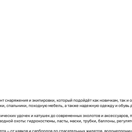
т снаряжения и экипировки, который подойдёт как новичкам, так и 
тки, спальники, походную мебель, а также надежную одежду и обувь 
ических удочек и катушек до современных эхолотов и аксессуаров, 
дводной охоты: гидрокостюмы, ласты, маски, трубки, баллоны, регул
та — от каяков и сапбордов до спасательных жилетов, водонепроница