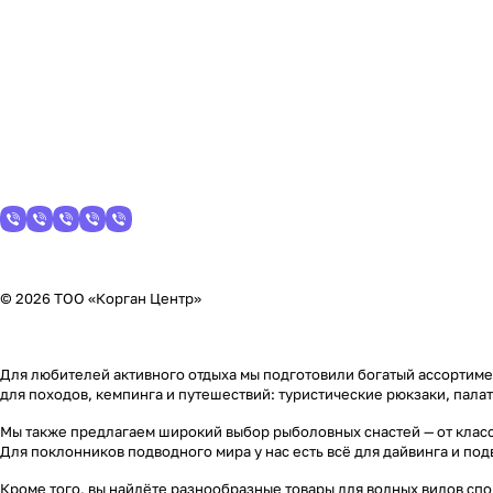
© 2026 ТОО «Корган Центр»
Для любителей активного отдыха мы подготовили богатый ассортимен
для походов, кемпинга и путешествий: туристические рюкзаки, пала
Мы также предлагаем широкий выбор рыболовных снастей — от класс
Для поклонников подводного мира у нас есть всё для дайвинга и по
Кроме того, вы найдёте разнообразные товары для водных видов спор