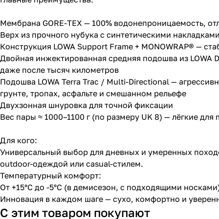
Мембрана GORE-TEX — 100% водонепроницаемость, отли
Верх из прочного нубука с синтетическими накладкам
Конструкция LOWA Support Frame + MONOWRAP® — стаб
Двойная инжектированная средняя подошва из LOWA Dy
даже после тысяч километров
Подошва LOWA Terra Trac / Multi-Directional — агресс
грунте, тропах, асфальте и смешанном рельефе
Двухзонная шнуровка для точной фиксации
Вес пары ≈ 1000–1100 г (по размеру UK 8) — лёгкие для
Для кого:
Универсальный выбор для дневных и умеренных походо
outdoor-одеждой или casual-стилем.
Температурный комфорт:
От +15°C до -5°C (в демисезон, с подходящими носками)
Инновация в каждом шаге — сухо, комфортно и уверенн
С этим товаром покупают