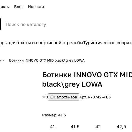
такты
Блог
Новости
ары для охоты и спортивной стрельбы
Туристическое снаря
у
Ботинки INNOVO GTX MID black\grey LOWA
Ботинки INNOVO GTX MI
black\grey LOWA
0
Нет отзывов
Арт.
R78742-41,5
Размер:
41,5
41
41,5
42
42,5