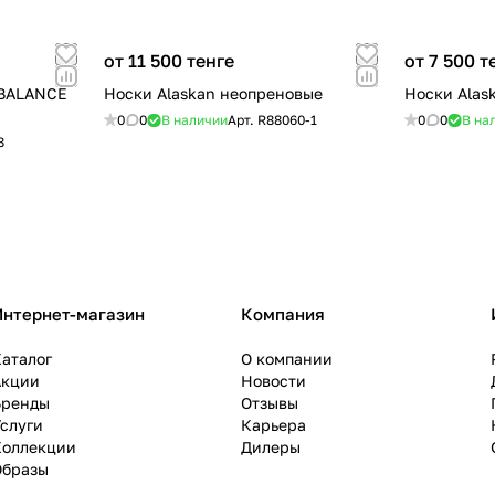
от 11 500 тенге
от 7 500 т
 BALANCE
Носки Alaskan неопреновые
Носки Alask
0
0
В наличии
Арт.
R88060-1
0
0
В на
8
Интернет-магазин
Компания
аталог
О компании
Акции
Новости
Бренды
Отзывы
слуги
Карьера
Коллекции
Дилеры
Образы