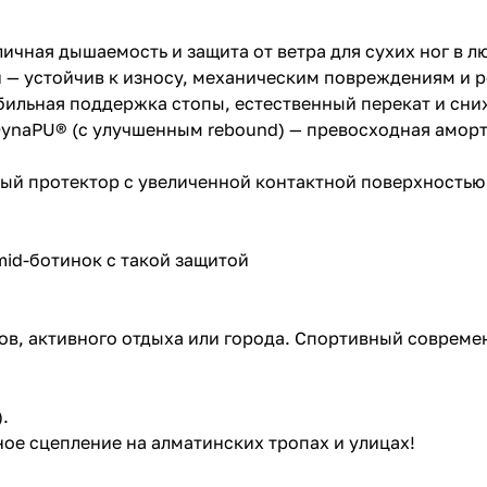
чная дышаемость и защита от ветра для сухих ног в л
и — устойчив к износу, механическим повреждениям и 
ильная поддержка стопы, естественный перекат и сни
naPU® (с улучшенным rebound) — превосходная аморти
ивный протектор с увеличенной контактной поверхность
 mid-ботинок с такой защитой
в, активного отдыха или города. Спортивный современ
.
ое сцепление на алматинских тропах и улицах!