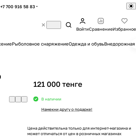
+7 700 916 58 83
Войти
Сравнение
Избранное
жение
Рыболовное снаряжение
Одежда и обувь
Внедорожная 
D
121 000 тенге
В наличии
Намекни другу о подарке!
Цена действительна только для интернет-магазина и
может отличаться от цен в розничных магазинах