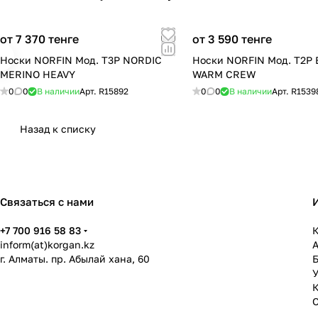
от 7 370 тенге
от 3 590 тенге
Носки NORFIN Мод. T3P NORDIC
Носки NORFIN Мод. T2P
MERINO HEAVY
WARM CREW
0
0
В наличии
Арт.
R15892
0
0
В наличии
Арт.
R1539
Назад к списку
Связаться с нами
+7 700 916 58 83
К
inform(at)korgan.kz
г. Алматы. пр. Абылай хана, 60
У