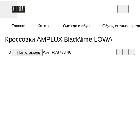
Главная
Каталог
Одежда и обувь
Обувь, стельки, сред
Кроссовки AMPLUX
95 000 тенге
Black\lime LOWA
0
Нет отзывов
В наличии
Арт.
R78753-46
Намекни другу о
подарке!
Размер:
46
Цена действительна только для
40
41,5
интернет-магазина и может
отличаться от цен в розничных
44
44,5
магазинах
Внимание:
Внешний вид товара,
45
46
включая цвет, комплектацию и
мелкие элементы дизайна,