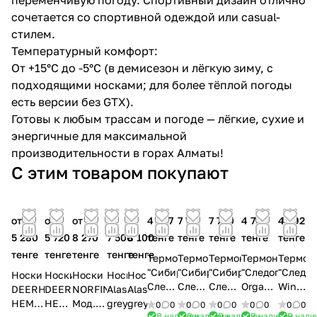
сочетается со спортивной одеждой или casual-
стилем.
Температурный комфорт:
От +15°C до -5°C (в демисезон и лёгкую зиму, с
подходящими носками; для более тёплой погоды
есть версии без GTX).
Готовы к любым трассам и погоде — лёгкие, сухие и
энергичные для максимальной
производительности в горах Алматы!
С этим товаром покупают
от
от
от
от
от
4 507
7 717
7 700
4 700
4 592
5 280
5 720
8 270
7 500
8 100
тенге
тенге
тенге
тенге
тенге
тенге
тенге
тенге
тенге
тенге
Термоноски
Термоноски
Термоноски
Термоноски
Термон
"Сибирский
"Сибирский
"Сибирский
"Следопыт"
"Следоп
Носки
Носки
Носки
Носки
Носки
Следопыт"
Следопыт"
Следопыт"
Organic
Winter
DEERHUNTER-
DEERHUNTER-
NORFIN
Alaskan,
Alaskan,
Fisher
Hunter
Yak
wool
Sports,
HEMP
HEMP
Мод.
grey,
grey/black,
0
0
0
0
0
0
0
0
0
0
wool
socks
В наличии
В наличии
В наличии
В наличии
В нали