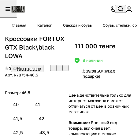
Главная
Каталог
Одежда и обувь
Обувь, стельки, с
Кроссовки FORTUX
111 000 тенге
GTX Black\black
LOWA
В наличии
0
Нет отзывов
Намекни другу о
Арт.
R78754-46,5
подарке!
Размер:
46,5
Цена действительна только для
интернет-магазина и может
40
41
отличаться от цен в розничных
магазинах
41,5
42
Внимание:
Внешний вид
товара, включая цвет,
42,5
43,5
комплектацию и мелкие