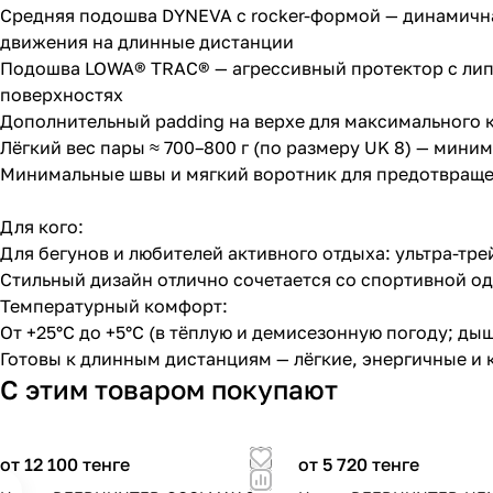
Средняя подошва DYNEVA с rocker-формой — динамична
движения на длинные дистанции
Подошва LOWA® TRAC® — агрессивный протектор с липк
поверхностях
Дополнительный padding на верхе для максимального 
Лёгкий вес пары ≈ 700–800 г (по размеру UK 8) — мини
Минимальные швы и мягкий воротник для предотвращ
Для кого:
Для бегунов и любителей активного отдыха: ультра-тр
Стильный дизайн отлично сочетается со спортивной од
Температурный комфорт:
От +25°C до +5°C (в тёплую и демисезонную погоду; д
Готовы к длинным дистанциям — лёгкие, энергичные и
С этим товаром покупают
от 12 100 тенге
от 5 720 тенге