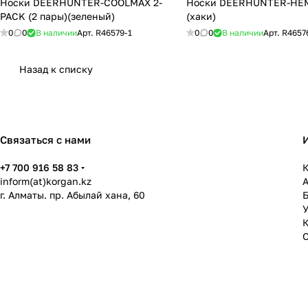
Носки DEERHUNTER-COOLMAX 2-
Носки DEERHUNTER-HEM
PACK (2 пары)(зеленый)
(хаки)
0
0
В наличии
Арт.
R46579-1
0
0
В наличии
Арт.
R4657
Назад к списку
Связаться с нами
+7 700 916 58 83
К
inform(at)korgan.kz
г. Алматы. пр. Абылай хана, 60
У