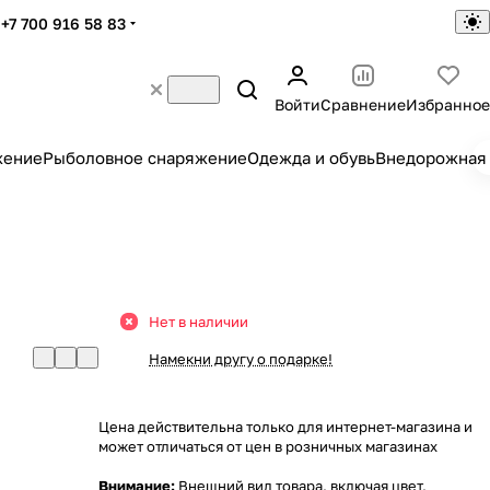
+7 700 916 58 83
Войти
Сравнение
Избранное
жение
Рыболовное снаряжение
Одежда и обувь
Внедорожная 
Нет в наличии
Намекни другу о подарке!
Цена действительна только для интернет-магазина и
может отличаться от цен в розничных магазинах
Внимание:
Внешний вид товара, включая цвет,