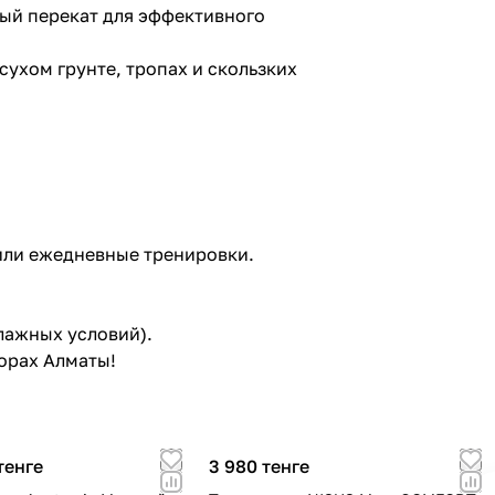
ный перекат для эффективного
ухом грунте, тропах и скользких
 или ежедневные тренировки.
лажных условий).
орах Алматы!
тенге
3 980 тенге