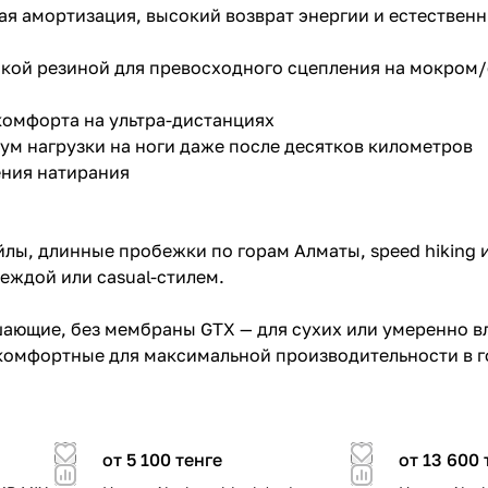
я амортизация, высокий возврат энергии и естествен
ой резиной для превосходного сцепления на мокром/с
комфорта на ультра-дистанциях
мум нагрузки на ноги даже после десятков километров
ения натирания
ейлы, длинные пробежки по горам Алматы, speed hiking
еждой или casual-стилем.
ышающие, без мембраны GTX — для сухих или умеренно в
 комфортные для максимальной производительности в г
от 5 100 тенге
от 13 600 