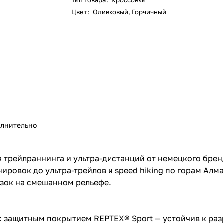
Тип товара
:
Кроссовки
Цвет
:
Оливковый
,
Горчичный
лнительно
 трейлраннинга и ультра-дистанций от немецкого бре
ровок до ультра-трейлов и speed hiking по горам Алма
зок на смешанном рельефе.
 защитным покрытием REPTEX® Sport — устойчив к разр