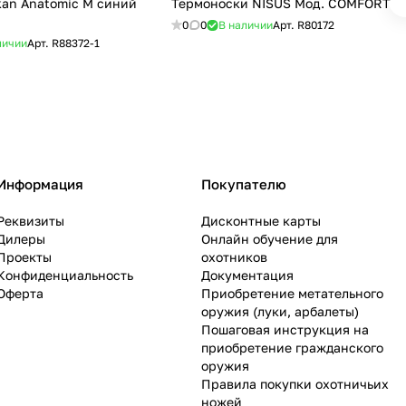
Anatomic M cиний
Термоноски NISUS Мод. COMFORT
0
0
В наличии
Арт.
R80172
личии
Арт.
R88372-1
Информация
Покупателю
Реквизиты
Дисконтные карты
Дилеры
Онлайн обучение для
Проекты
охотников
Конфиденциальность
Документация
Оферта
Приобретение метательного
оружия (луки, арбалеты)
Пошаговая инструкция на
приобретение гражданского
оружия
Правила покупки охотничьих
ножей