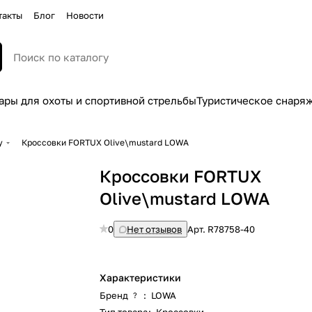
такты
Блог
Новости
ары для охоты и спортивной стрельбы
Туристическое снаря
у
Кроссовки FORTUX Olive\mustard LOWA
Кроссовки FORTUX
Olive\mustard LOWA
0
Нет отзывов
Арт.
R78758-40
Характеристики
Бренд
:
LOWA
?