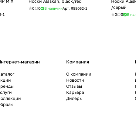
P MIX
Носки Alaskan, black/red
Носки Alaskan 
/cерый
0
0
В наличии
Арт.
R88062-1
6-1
0
0
В на
Интернет-магазин
Компания
аталог
О компании
Акции
Новости
Бренды
Отзывы
слуги
Карьера
Коллекции
Дилеры
Образы