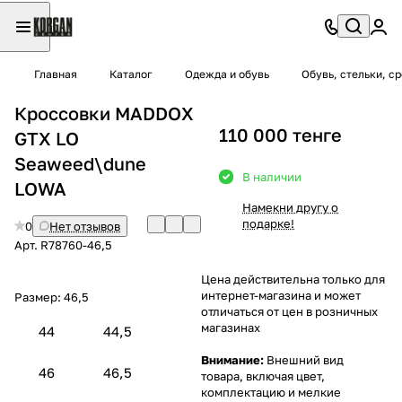
Главная
Каталог
Одежда и обувь
Обувь, стельки, с
Кроссовки MADDOX
110 000 тенге
GTX LO
Seaweed\dune
В наличии
LOWA
Намекни другу о
подарке!
0
Нет отзывов
Арт.
R78760-46,5
Цена действительна только для
интернет-магазина и может
Размер:
46,5
отличаться от цен в розничных
магазинах
44
44,5
Внимание:
Внешний вид
46
46,5
товара, включая цвет,
комплектацию и мелкие