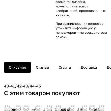
элементы дизайна,
может отличаться от
изображений, представленных
на сайте.
При возникновении вопросов
уточняйте информацию у
менеджеров
— мы всегда готовы
помочь.
Описание
Отзывы
Оплата
Доставка
До
40-41/42-43/44-45
С этим товаром покупают
11 900
от
от
от
4 770
3 500
5 690
3 500
1 660
832