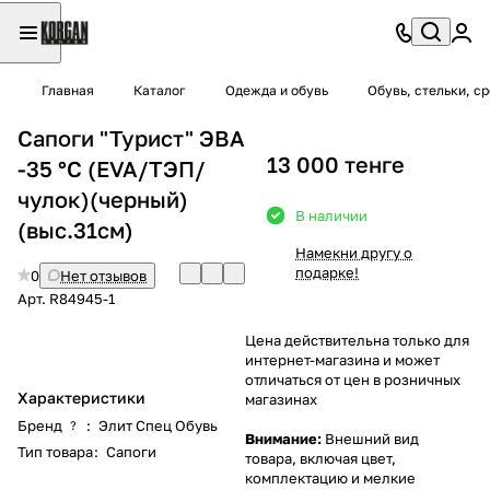
Главная
Каталог
Одежда и обувь
Обувь, стельки, с
Сапоги "Турист" ЭВА
13 000 тенге
-35 °C (EVA/ТЭП/
чулок)(черный)
В наличии
(выс.31см)
Намекни другу о
подарке!
0
Нет отзывов
Арт.
R84945-1
Цена действительна только для
интернет-магазина и может
отличаться от цен в розничных
Характеристики
магазинах
Бренд
:
Элит Спец Обувь
?
Внимание:
Внешний вид
Тип товара
:
Сапоги
товара, включая цвет,
комплектацию и мелкие