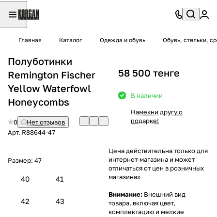
Главная
Каталог
Одежда и обувь
Обувь, стельки, с
Полуботинки
58 500 тенге
Remington Fischer
Yellow Waterfowl
В наличии
Honeycombs
Намекни другу о
подарке!
0
Нет отзывов
Арт.
R88644-47
Цена действительна только для
интернет-магазина и может
Размер:
47
отличаться от цен в розничных
магазинах
40
41
Внимание:
Внешний вид
42
43
товара, включая цвет,
комплектацию и мелкие