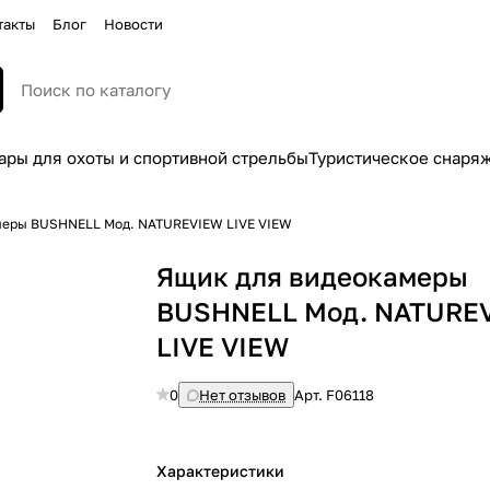
такты
Блог
Новости
ары для охоты и спортивной стрельбы
Туристическое снаря
меры BUSHNELL Мод. NATUREVIEW LIVE VIEW
Ящик для видеокамеры
BUSHNELL Мод. NATURE
LIVE VIEW
0
Нет отзывов
Арт.
F06118
Характеристики