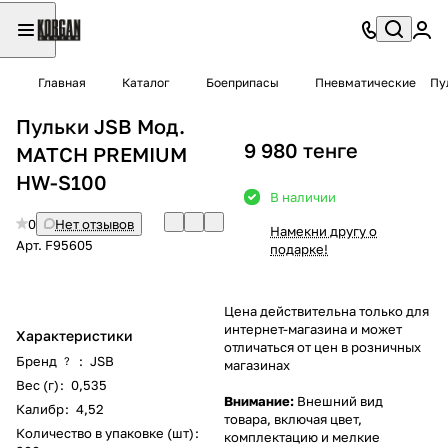
Главная
Каталог
Боеприпасы
Пневматические
Пу
Пульки JSB Мод.
9 980 тенге
MATCH PREMIUM
HW-S100
В наличии
0
Нет отзывов
Намекни другу о
Арт.
F95605
подарке!
Цена действительна только для
интернет-магазина и может
Характеристики
отличаться от цен в розничных
Бренд
:
JSB
?
магазинах
Вес (г)
:
0,535
Внимание:
Внешний вид
Калибр
:
4,52
товара, включая цвет,
Количество в упаковке (шт)
:
комплектацию и мелкие