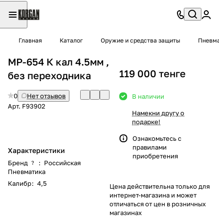
Главная
Каталог
Оружие и средства защиты
Пневма
МР-654 К кал 4.5мм ,
119 000 тенге
без переходника
0
Нет отзывов
В наличии
Арт.
F93902
Намекни другу о
подарке!
Ознакомьтесь с
правилами
Характеристики
приобретения
Бренд
:
Российская
?
Пневматика
Калибр
:
4,5
Цена действительна только для
интернет-магазина и может
отличаться от цен в розничных
магазинах