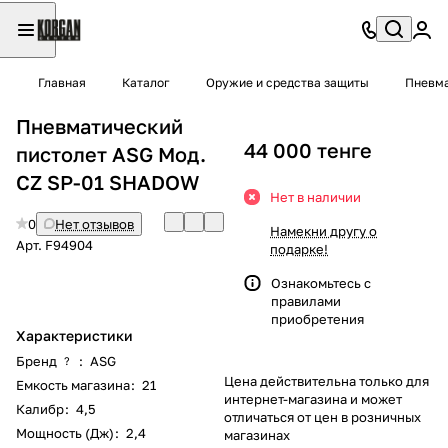
Главная
Каталог
Оружие и средства защиты
Пневма
Пневматический
44 000 тенге
пистолет ASG Мод.
CZ SP-01 SHADOW
Нет в наличии
0
Нет отзывов
Намекни другу о
Арт.
F94904
подарке!
Ознакомьтесь с
правилами
приобретения
Характеристики
Бренд
:
ASG
?
Цена действительна только для
Емкость магазина
:
21
интернет-магазина и может
Калибр
:
4,5
отличаться от цен в розничных
Мощность (Дж)
:
2,4
магазинах