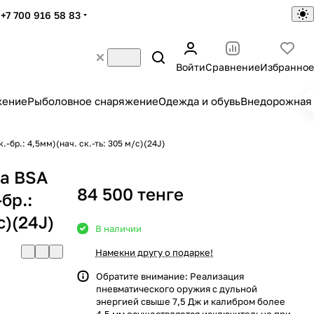
+7 700 916 58 83
Войти
Сравнение
Избранное
жение
Рыболовное снаряжение
Одежда и обувь
Внедорожная 
бр.: 4,5мм)(нач. ск.-ть: 305 м/c)(24J)
а BSA
84 500 тенге
бр.:
c)(24J)
В наличии
Намекни другу о подарке!
Обратите внимание: Реализация
пневматического оружия с дульной
энергией свыше 7,5 Дж и калибром более