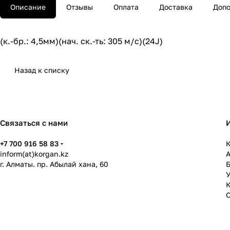
Описание
Отзывы
Оплата
Доставка
Допо
(к.-бр.: 4,5мм)(нач. ск.-ть: 305 м/c)(24J)
Назад к списку
Связаться с нами
+7 700 916 58 83
К
inform(at)korgan.kz
г. Алматы. пр. Абылай хана, 60
У