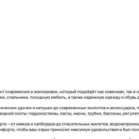
т снаряжения и экипировки, который подойдёт как новичкам, так и 
тки, спальники, походную мебель, а также надежную одежду и обувь 
ических удочек и катушек до современных эхолотов и аксессуаров, 
дводной охоты: гидрокостюмы, ласты, маски, трубки, баллоны, регул
та — от каяков и сапбордов до спасательных жилетов, водонепроница
омфорта, чтобы ваш отдых приносил максимум удовольствия и был по