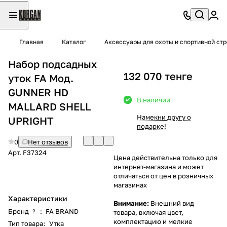
Главная
Каталог
Аксессуары для охоты и спортивной ст
Набор подсадных
132 070 тенге
уток FA Мод.
GUNNER HD
В наличии
MALLARD SHELL
Намекни другу о
UPRIGHT
подарке!
0
Нет отзывов
Арт.
F37324
Цена действительна только для
интернет-магазина и может
отличаться от цен в розничных
магазинах
Характеристики
Внимание:
Внешний вид
Бренд
:
FA BRAND
?
товара, включая цвет,
комплектацию и мелкие
Тип товара
:
Утка