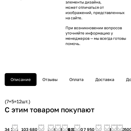
элементы дизайна,
может отличаться от
изображений, представленных
на сайте.
При возникновении вопросов
уточняйте информацию у
менеджеров
— мы всегда готовы
помочь.
Описание
Отзывы
Оплата
Доставка
До
(7+5=12шт.)
С этим товаром покупают
34 344
103 680
8 900
23 730
9 610
6 990
7 950
6 448
6 140
4 50