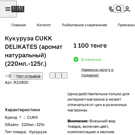
Главная
Каталог
Рыболовное снаряжение
Приманк
Кукуруза CUKK
1 100 тенге
DELIKATES (аромат
натуральный)
В наличии
(220мл.-125г.)
Намекни другу о
подарке!
0
Нет отзывов
Арт.
R22800
Цена действительна только для
интернет-магазина и может
отличаться от цен в розничных
Характеристики
магазинах
Бренд
:
CUKK
?
Внимание:
Внешний вид
Объём
:
220мл.-125г.
товара, включая цвет,
Тип товара
:
Кукуруза
комплектацию и мелкие