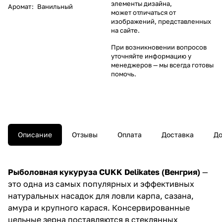
элементы дизайна,
Аромат
:
Ванильный
может отличаться от
изображений, представленных
на сайте.
При возникновении вопросов
уточняйте информацию у
менеджеров
— мы всегда готовы
помочь.
Описание
Отзывы
Оплата
Доставка
До
Рыболовная кукуруза CUKK Delikates (Венгрия)
—
это одна из самых популярных и эффективных
натуральных насадок для ловли карпа, сазана,
амура и крупного карася. Консервированные
цельные зерна поставляются в стеклянных