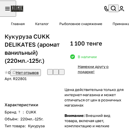
Главная
Каталог
Рыболовное снаряжение
Приманк
Кукуруза CUKK
1 100 тенге
DELIKATES (аромат
ванильный)
В наличии
(220мл.-125г.)
Намекни другу о
подарке!
0
Нет отзывов
Арт.
R22801
Цена действительна только для
интернет-магазина и может
отличаться от цен в розничных
Характеристики
магазинах
Бренд
:
CUKK
?
Внимание:
Внешний вид
Объём
:
220мл.-125г.
товара, включая цвет,
Тип товара
:
Кукуруза
комплектацию и мелкие