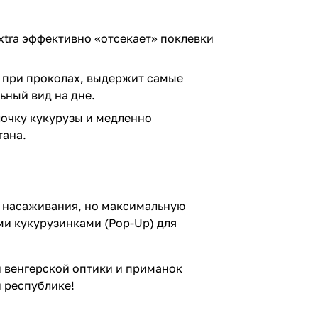
tra эффективно «отсекает» поклевки
я при проколах, выдержит самые
ьный вид на дне.
очку кукурузы и медленно
тана.
о насаживания, но максимальную
ми кукурузинками (Pop-Up) для
й венгерской оптики и приманок
 республике!