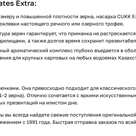
tes Extra:
змеру и повышенной плотности зерна, насадка CUKK Ex
поклевки настоящего речного или озерного трофея.
ура зерен гарантирует, что приманка не растрескаетс
илищами, а также долгое время сохранит презентабел
ый ароматический комплекс глубоко въедается в обол
жения для крупных карповых на любых водоемах Казахс
крючками. Она превосходно подходит для классическог
1–2 зерна). Отлично сочетается с яркими искусственны
х презентаций на илистом дне.
ы вы всегда найдете свежие поступления оригинально
ением с 1991 года. Быстрая отправка заказов по всей