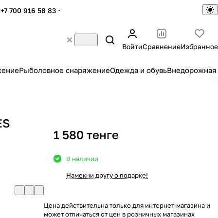
+7 700 916 58 83
Войти
Сравнение
Избранное
жение
Рыболовное снаряжение
Одежда и обувь
Внедорожная 
ES
1 580 тенге
В наличии
Намекни другу о подарке!
Цена действительна только для интернет-магазина и
может отличаться от цен в розничных магазинах