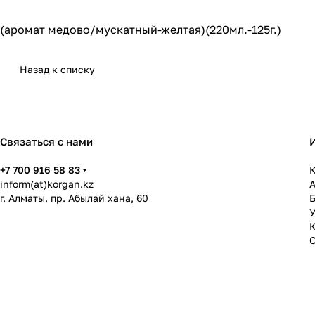
(аромат медово/мускатный-желтая)(220мл.-125г.)
Назад к списку
Связаться с нами
+7 700 916 58 83
К
inform(at)korgan.kz
г. Алматы. пр. Абылай хана, 60
У