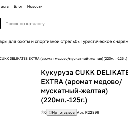
такты
Блог
Новости
ары для охоты и спортивной стрельбы
Туристическое снаря
CUKK DELIKATES EXTRA (аромат медово/мускатный-желтая)(220мл.-125г.)
Кукуруза CUKK DELIKAT
EXTRA (аромат медово/
мускатный-желтая)
(220мл.-125г.)
0
Нет отзывов
Арт.
R22896