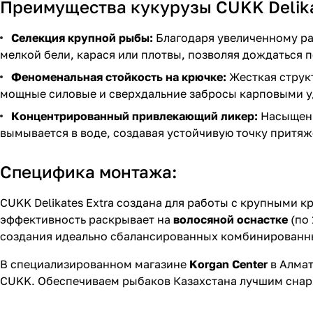
Преимущества кукурузы CUKK Delika
Селекция крупной рыбы:
Благодаря увеличенному ра
мелкой бели, карася или плотвы, позволяя дождаться 
Феноменальная стойкость на крючке:
Жесткая структ
мощные силовые и сверхдальние забросы карповыми уд
Концентрированный привлекающий ликер:
Насыщенн
вымывается в воде, создавая устойчивую точку притя
Специфика монтажа:
CUKK Delikates Extra создана для работы с крупными 
эффективность раскрывает на
волосяной оснастке
(по 
создания идеально сбалансированных комбинированны
В специализированном магазине
Korgan Center
в Алмат
CUKK. Обеспечиваем рыбаков Казахстана лучшим снаряж