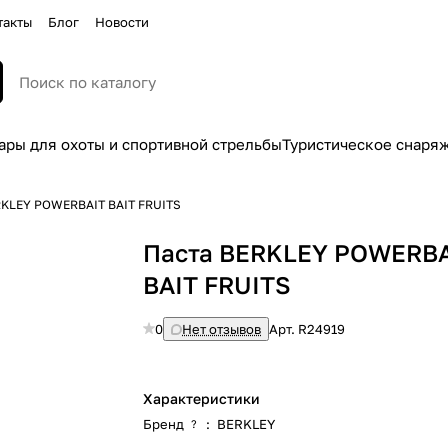
такты
Блог
Новости
ары для охоты и спортивной стрельбы
Туристическое снаря
RKLEY POWERBAIT BAIT FRUITS
Паста BERKLEY POWERB
BAIT FRUITS
0
Нет отзывов
Арт.
R24919
Характеристики
Бренд
:
BERKLEY
?