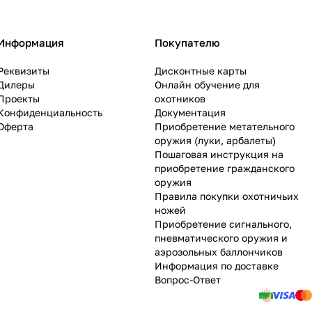
Информация
Покупателю
Реквизиты
Дисконтные карты
Дилеры
Онлайн обучение для
Проекты
охотников
Конфиденциальность
Документация
Оферта
Приобретение метательного
оружия (луки, арбалеты)
Пошаговая инструкция на
приобретение гражданского
оружия
Правила покупки охотничьих
ножей
Приобретение сигнального,
пневматического оружия и
аэрозольных баллончиков
Информация по доставке
Вопрос-Ответ