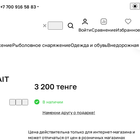
+7 700 916 58 83
Войти
Сравнение
Избранное
жение
Рыболовное снаряжение
Одежда и обувь
Внедорожная 
AIT
3 200 тенге
В наличии
Намекни другу о подарке!
Цена действительна только для интернет-магазина и
может отличаться от цен в розничных магазинах