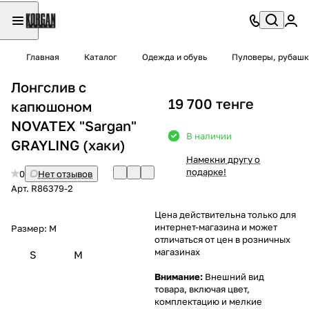
Главная
Каталог
Одежда и обувь
Пуловеры, рубашк
Лонгслив с
19 700 тенге
капюшоном
NOVATEX "Sargan"
В наличии
GRAYLING (хаки)
Намекни другу о
подарке!
0
Нет отзывов
Арт.
R86379-2
Цена действительна только для
интернет-магазина и может
Размер:
M
отличаться от цен в розничных
магазинах
S
M
Внимание:
Внешний вид
товара, включая цвет,
комплектацию и мелкие